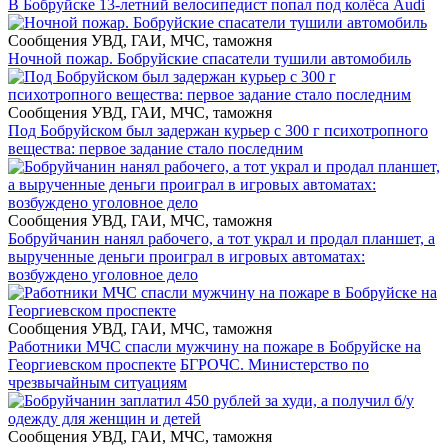
В Бобруйске 13-летний велосипедист попал под колёса Audi
Сообщения УВД, ГАИ, МЧС, таможня
Ночной пожар. Бобруйские спасатели тушили автомобиль
Сообщения УВД, ГАИ, МЧС, таможня
Под Бобруйском был задержан курьер с 300 г психотропного
вещества: первое задание стало последним
Сообщения УВД, ГАИ, МЧС, таможня
Бобруйчанин нанял рабочего, а тот украл и продал планшет, а
вырученные деньги проиграл в игровых автоматах:
возбуждено уголовное дело
Сообщения УВД, ГАИ, МЧС, таможня
Работники МЧС спасли мужчину на пожаре в Бобруйске на
Георгиевском проспекте
БГРОЧС. Министерство по
чрезвычайным ситуациям
Сообщения УВД, ГАИ, МЧС, таможня