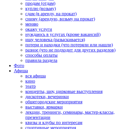
продам (отдам)
куплю (возьму)
сдам (в аренду, на прокат)
сниму (арендую, возьму на прокат)
меняю
окажу услуги
нуждаюсь в услугах (кроме вакансий)
ищу человека (разыскивается)
потери и находки (что потеряли или нашли)
разное (что не подходит для других разделов)
способы оплаты
правила раздела
Фото
Афиша
вся афиша
кино
театр
концерты, шоу, цирковые выступления
дискотеки, вечеринки
общегородские мероприятия
выставки, ярмарки
лекции, тренинги, семинары, мастер-классы,
презентации
квизы и клубы по интересам
спортивные мероприятия