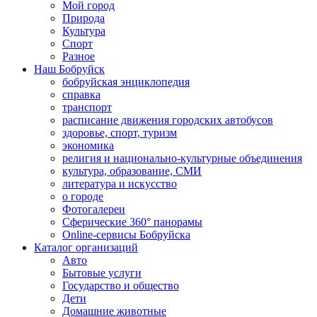
Мой город
Природа
Культура
Спорт
Разное
Наш Бобруйск
бобруйская энциклопедия
справка
транспорт
расписание движения городских автобусов
здоровье, спорт, туризм
экономика
религия и национально-культурные объединения
культура, образование, СМИ
литература и искусство
о городе
Фотогалереи
Сферические 360° панорамы
Online-сервисы Бобруйска
Каталог организаций
Авто
Бытовые услуги
Государство и общество
Дети
Домашние животные