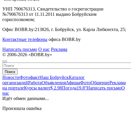
УНП 790676313, Свидетельство о госрегистрации
№790676313 от 11.11.2011 выдано Бобруйским
горисполкомом;
Офис BOBR.by:
213826, г. Бобруйск, ул. Карла Либкнехта, 25;
Контактные телефоны
офиса BOBR.by
Написать письмо
О нас
Реклама
© 2006-2026 «BOBR.by»
Поиск
Новости
Фотофакт
Наш Бобруйск
Каталог
организаций
Работа
Объявления
Афиша
Фото
Общение
Реклама
на портале
Курсы валют
$ 2.98
Погода
19.8°
Написать письмо
О
нас
Идёт обмен данными...
Произошла ошибка