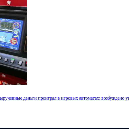
 вырученные деньги проиграл в игровых автоматах: возбуждено у