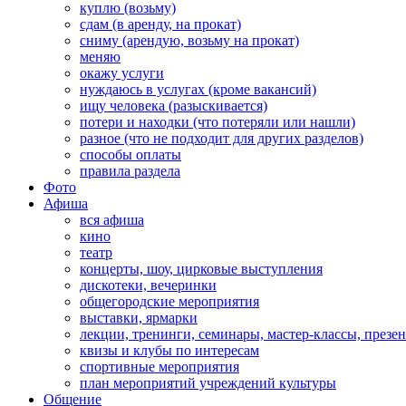
куплю (возьму)
сдам (в аренду, на прокат)
сниму (арендую, возьму на прокат)
меняю
окажу услуги
нуждаюсь в услугах (кроме вакансий)
ищу человека (разыскивается)
потери и находки (что потеряли или нашли)
разное (что не подходит для других разделов)
способы оплаты
правила раздела
Фото
Афиша
вся афиша
кино
театр
концерты, шоу, цирковые выступления
дискотеки, вечеринки
общегородские мероприятия
выставки, ярмарки
лекции, тренинги, семинары, мастер-классы, презе
квизы и клубы по интересам
спортивные мероприятия
план мероприятий учреждений культуры
Общение