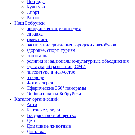
Природа
Культура
Спорт
Разное
Наш Бобруйск
бобруйская энциклопедия
справка
транспорт
расписание движения городских автобусов
здоровье, спорт, туризм
экономика
религия и национально-культурные объединения
культура, образование, СМИ
литература и искусство
о городе
Фотогалереи
Сферические 360° панорамы
Online-сервисы Бобруйска
Каталог организаций
Авто
Бытовые услуги
Государство и общество
Дети
Домашние животные
Доставка