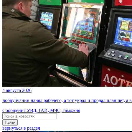
4 августа 2026
Бобруйчанин нанял рабочего, а тот украл и продал планшет, а
Сообщения УВД, ГАИ, МЧС, таможня
Найти
вернуться в раздел