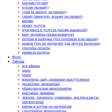
продам (отдам)
куплю (возьму)
сдам (в аренду, на прокат)
сниму (арендую, возьму на прокат)
меняю
окажу услуги
нуждаюсь в услугах (кроме вакансий)
ищу человека (разыскивается)
потери и находки (что потеряли или нашли)
разное (что не подходит для других разделов)
способы оплаты
правила раздела
Фото
Афиша
вся афиша
кино
театр
концерты, шоу, цирковые выступления
дискотеки, вечеринки
общегородские мероприятия
выставки, ярмарки
лекции, тренинги, семинары, мастер-классы,
презентации
квизы и клубы по интересам
спортивные мероприятия