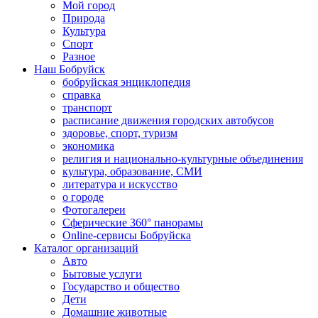
Мой город
Природа
Культура
Спорт
Разное
Наш Бобруйск
бобруйская энциклопедия
справка
транспорт
расписание движения городских автобусов
здоровье, спорт, туризм
экономика
религия и национально-культурные объединения
культура, образование, СМИ
литература и искусство
о городе
Фотогалереи
Сферические 360° панорамы
Online-сервисы Бобруйска
Каталог организаций
Авто
Бытовые услуги
Государство и общество
Дети
Домашние животные