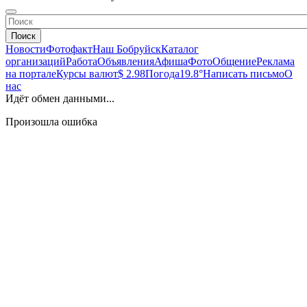
Поиск
Новости
Фотофакт
Наш Бобруйск
Каталог
организаций
Работа
Объявления
Афиша
Фото
Общение
Реклама
на портале
Курсы валют
$ 2.98
Погода
19.8°
Написать письмо
О
нас
Идёт обмен данными...
Произошла ошибка