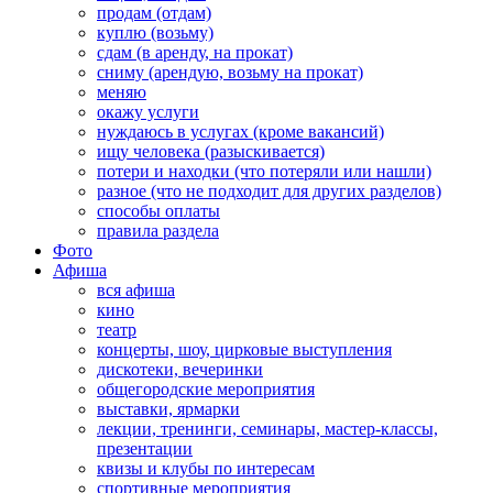
продам (отдам)
куплю (возьму)
сдам (в аренду, на прокат)
сниму (арендую, возьму на прокат)
меняю
окажу услуги
нуждаюсь в услугах (кроме вакансий)
ищу человека (разыскивается)
потери и находки (что потеряли или нашли)
разное (что не подходит для других разделов)
способы оплаты
правила раздела
Фото
Афиша
вся афиша
кино
театр
концерты, шоу, цирковые выступления
дискотеки, вечеринки
общегородские мероприятия
выставки, ярмарки
лекции, тренинги, семинары, мастер-классы,
презентации
квизы и клубы по интересам
спортивные мероприятия