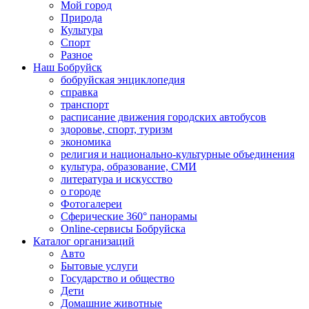
Мой город
Природа
Культура
Спорт
Разное
Наш Бобруйск
бобруйская энциклопедия
справка
транспорт
расписание движения городских автобусов
здоровье, спорт, туризм
экономика
религия и национально-культурные объединения
культура, образование, СМИ
литература и искусство
о городе
Фотогалереи
Сферические 360° панорамы
Online-сервисы Бобруйска
Каталог организаций
Авто
Бытовые услуги
Государство и общество
Дети
Домашние животные