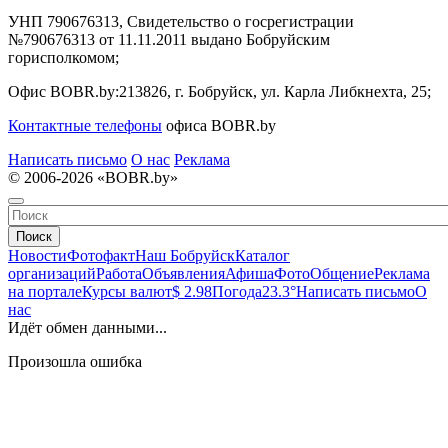
УНП 790676313, Свидетельство о госрегистрации
№790676313 от 11.11.2011 выдано Бобруйским
горисполкомом;
Офис BOBR.by:
213826, г. Бобруйск, ул. Карла Либкнехта, 25;
Контактные телефоны
офиса BOBR.by
Написать письмо
О нас
Реклама
© 2006-2026 «BOBR.by»
Поиск
Новости
Фотофакт
Наш Бобруйск
Каталог
организаций
Работа
Объявления
Афиша
Фото
Общение
Реклама
на портале
Курсы валют
$ 2.98
Погода
23.3°
Написать письмо
О
нас
Идёт обмен данными...
Произошла ошибка