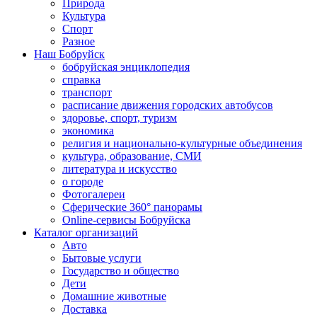
Природа
Культура
Спорт
Разное
Наш Бобруйск
бобруйская энциклопедия
справка
транспорт
расписание движения городских автобусов
здоровье, спорт, туризм
экономика
религия и национально-культурные объединения
культура, образование, СМИ
литература и искусство
о городе
Фотогалереи
Сферические 360° панорамы
Online-сервисы Бобруйска
Каталог организаций
Авто
Бытовые услуги
Государство и общество
Дети
Домашние животные
Доставка