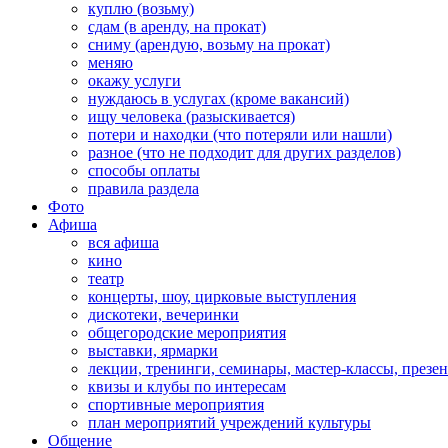
куплю (возьму)
сдам (в аренду, на прокат)
сниму (арендую, возьму на прокат)
меняю
окажу услуги
нуждаюсь в услугах (кроме вакансий)
ищу человека (разыскивается)
потери и находки (что потеряли или нашли)
разное (что не подходит для других разделов)
способы оплаты
правила раздела
Фото
Афиша
вся афиша
кино
театр
концерты, шоу, цирковые выступления
дискотеки, вечеринки
общегородские мероприятия
выставки, ярмарки
лекции, тренинги, семинары, мастер-классы, презе
квизы и клубы по интересам
спортивные мероприятия
план мероприятий учреждений культуры
Общение