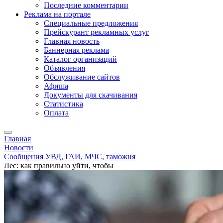
Последние комментарии
Реклама на портале
Специальные предложения
Прейскурант рекламных услуг
Главная новость
Баннерная реклама
Каталог организаций
Объявления
Обслуживание сайтов
Афиша
Документы для скачивания
Статистика
Оплата
Главная
Новости
Сообщения УВД, ГАИ, МЧС, таможня
Лес: как правильно уйти, чтобы