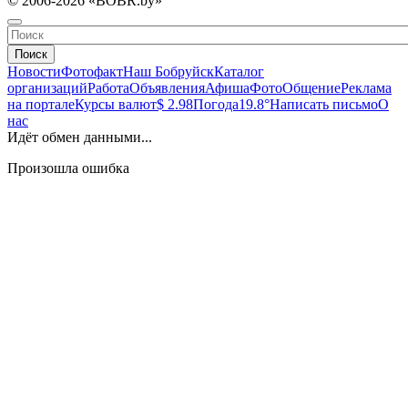
© 2006-2026 «BOBR.by»
Поиск
Новости
Фотофакт
Наш Бобруйск
Каталог
организаций
Работа
Объявления
Афиша
Фото
Общение
Реклама
на портале
Курсы валют
$ 2.98
Погода
19.8°
Написать письмо
О
нас
Идёт обмен данными...
Произошла ошибка