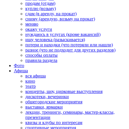
продам (отдам)
куплю (возьму)
сдам (в аренду, на прокат)
сниму (арендую, возьму на прокат)
меняю
окажу услуги
нуждаюсь в услугах (кроме вакансий)
ищу человека (разыскивается)
потери и находки (что потеряли или нашли)
разное (что не подходит для других разделов)
способы оплаты
правила раздела
Фото
Афиша
вся афиша
кино
театр
концерты, шоу, цирковые выступления
дискотеки, вечеринки
общегородские мероприятия
выставки, ярмарки
лекции, тренинги, семинары, мастер-классы,
презентации
квизы и клубы по интересам
спортивные мероприятия