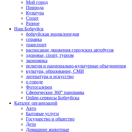
Мой город
Природа
Культура
Спорт
Разное
Наш Бобруйск
бобруйская энциклопедия
справка
транспорт
расписание движения городских автобусов
здоровье, спорт, туризм
экономика
религия и национально-культурные объединения
культура, образование, СМИ
литература и искусство
о городе
Фотогалереи
Сферические 360° панорамы
Online-сервисы Бобруйска
Каталог организаций
Авто
Бытовые услуги
Государство и общество
Дети
Домашние животные