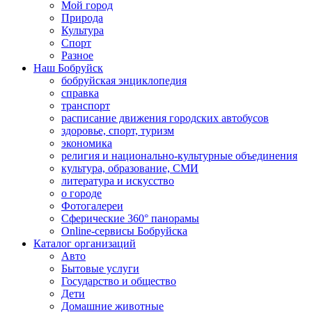
Мой город
Природа
Культура
Спорт
Разное
Наш Бобруйск
бобруйская энциклопедия
справка
транспорт
расписание движения городских автобусов
здоровье, спорт, туризм
экономика
религия и национально-культурные объединения
культура, образование, СМИ
литература и искусство
о городе
Фотогалереи
Сферические 360° панорамы
Online-сервисы Бобруйска
Каталог организаций
Авто
Бытовые услуги
Государство и общество
Дети
Домашние животные