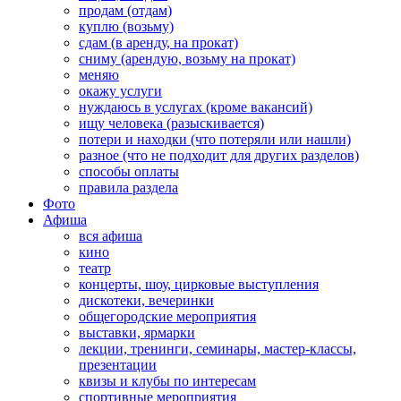
продам (отдам)
куплю (возьму)
сдам (в аренду, на прокат)
сниму (арендую, возьму на прокат)
меняю
окажу услуги
нуждаюсь в услугах (кроме вакансий)
ищу человека (разыскивается)
потери и находки (что потеряли или нашли)
разное (что не подходит для других разделов)
способы оплаты
правила раздела
Фото
Афиша
вся афиша
кино
театр
концерты, шоу, цирковые выступления
дискотеки, вечеринки
общегородские мероприятия
выставки, ярмарки
лекции, тренинги, семинары, мастер-классы,
презентации
квизы и клубы по интересам
спортивные мероприятия