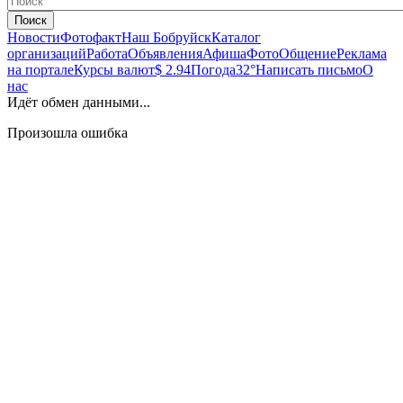
Поиск
Новости
Фотофакт
Наш Бобруйск
Каталог
организаций
Работа
Объявления
Афиша
Фото
Общение
Реклама
на портале
Курсы валют
$ 2.94
Погода
32°
Написать письмо
О
нас
Идёт обмен данными...
Произошла ошибка