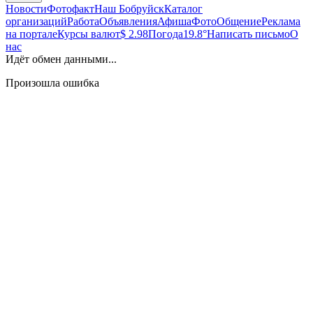
Новости
Фотофакт
Наш Бобруйск
Каталог
организаций
Работа
Объявления
Афиша
Фото
Общение
Реклама
на портале
Курсы валют
$ 2.98
Погода
19.8°
Написать письмо
О
нас
Идёт обмен данными...
Произошла ошибка