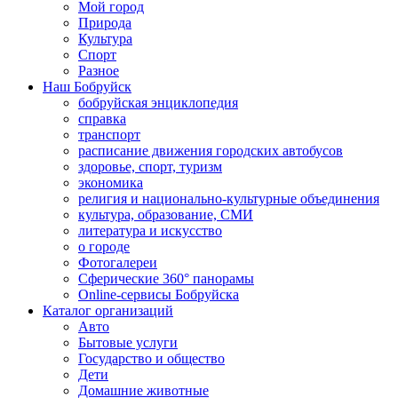
Мой город
Природа
Культура
Спорт
Разное
Наш Бобруйск
бобруйская энциклопедия
справка
транспорт
расписание движения городских автобусов
здоровье, спорт, туризм
экономика
религия и национально-культурные объединения
культура, образование, СМИ
литература и искусство
о городе
Фотогалереи
Сферические 360° панорамы
Online-сервисы Бобруйска
Каталог организаций
Авто
Бытовые услуги
Государство и общество
Дети
Домашние животные