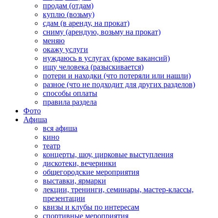
продам (отдам)
куплю (возьму)
сдам (в аренду, на прокат)
сниму (арендую, возьму на прокат)
меняю
окажу услуги
нуждаюсь в услугах (кроме вакансий)
ищу человека (разыскивается)
потери и находки (что потеряли или нашли)
разное (что не подходит для других разделов)
способы оплаты
правила раздела
Фото
Афиша
вся афиша
кино
театр
концерты, шоу, цирковые выступления
дискотеки, вечеринки
общегородские мероприятия
выставки, ярмарки
лекции, тренинги, семинары, мастер-классы,
презентации
квизы и клубы по интересам
спортивные мероприятия