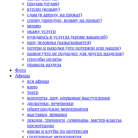
продам (отдам)
куплю (возьму)
сдам (в аренду, на прокат)
сниму (арендую, возьму на прокат)
меняю
окажу услуги
нуждаюсь в услугах (кроме вакансий)
ищу человека (разыскивается)
потери и находки (что потеряли или нашли)
разное (что не подходит для других разделов)
способы оплаты
правила раздела
Фото
Афиша
вся афиша
кино
театр
концерты, шоу, цирковые выступления
дискотеки, вечеринки
общегородские мероприятия
выставки, ярмарки
лекции, тренинги, семинары, мастер-классы,
презентации
квизы и клубы по интересам
спортивные мероприятия