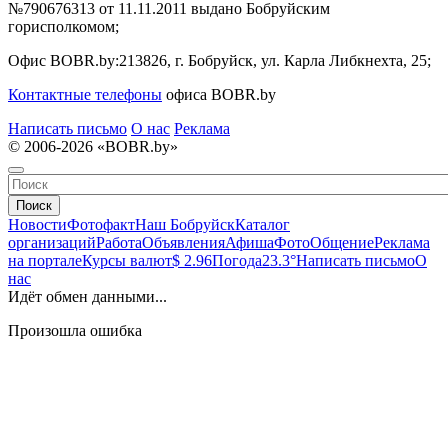
№790676313 от 11.11.2011 выдано Бобруйским
горисполкомом;
Офис BOBR.by:
213826, г. Бобруйск, ул. Карла Либкнехта, 25;
Контактные телефоны
офиса BOBR.by
Написать письмо
О нас
Реклама
© 2006-2026 «BOBR.by»
Поиск
Новости
Фотофакт
Наш Бобруйск
Каталог
организаций
Работа
Объявления
Афиша
Фото
Общение
Реклама
на портале
Курсы валют
$ 2.96
Погода
23.3°
Написать письмо
О
нас
Идёт обмен данными...
Произошла ошибка