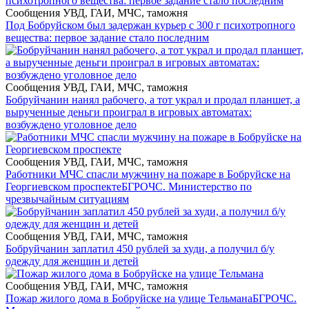
Сообщения УВД, ГАИ, МЧС, таможня
Под Бобруйском был задержан курьер с 300 г психотропного
вещества: первое задание стало последним
Сообщения УВД, ГАИ, МЧС, таможня
Бобруйчанин нанял рабочего, а тот украл и продал планшет, а
вырученные деньги проиграл в игровых автоматах:
возбуждено уголовное дело
Сообщения УВД, ГАИ, МЧС, таможня
Работники МЧС спасли мужчину на пожаре в Бобруйске на
Георгиевском проспекте
БГРОЧС. Министерство по
чрезвычайным ситуациям
Сообщения УВД, ГАИ, МЧС, таможня
Бобруйчанин заплатил 450 рублей за худи, а получил б/у
одежду для женщин и детей
Сообщения УВД, ГАИ, МЧС, таможня
Пожар жилого дома в Бобруйске на улице Тельмана
БГРОЧС.