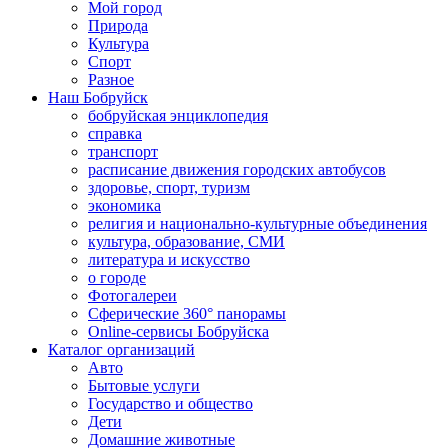
Мой город
Природа
Культура
Спорт
Разное
Наш Бобруйск
бобруйская энциклопедия
справка
транспорт
расписание движения городских автобусов
здоровье, спорт, туризм
экономика
религия и национально-культурные объединения
культура, образование, СМИ
литература и искусство
о городе
Фотогалереи
Сферические 360° панорамы
Online-сервисы Бобруйска
Каталог организаций
Авто
Бытовые услуги
Государство и общество
Дети
Домашние животные