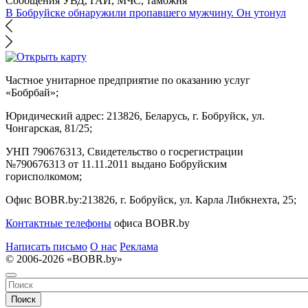
Сообщения УВД, ГАИ, МЧС, таможня
В Бобруйске обнаружили пропавшего мужчину. Он утонул
Частное унитарное предприятие по оказанию услуг
«Бобрбай»;
Юридический адрес:
213826, Беларусь, г. Бобруйск, ул.
Чонгарская, 81/25;
УНП 790676313, Свидетельство о госрегистрации
№790676313 от 11.11.2011 выдано Бобруйским
горисполкомом;
Офис BOBR.by:
213826, г. Бобруйск, ул. Карла Либкнехта, 25;
Контактные телефоны
офиса BOBR.by
Написать письмо
О нас
Реклама
© 2006-2026 «BOBR.by»
Поиск