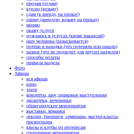
продам (отдам)
куплю (возьму)
сдам (в аренду, на прокат)
сниму (арендую, возьму на прокат)
меняю
окажу услуги
нуждаюсь в услугах (кроме вакансий)
ищу человека (разыскивается)
потери и находки (что потеряли или нашли)
разное (что не подходит для других разделов)
способы оплаты
правила раздела
Фото
Афиша
вся афиша
кино
театр
концерты, шоу, цирковые выступления
дискотеки, вечеринки
общегородские мероприятия
выставки, ярмарки
лекции, тренинги, семинары, мастер-классы,
презентации
квизы и клубы по интересам
спортивные мероприятия