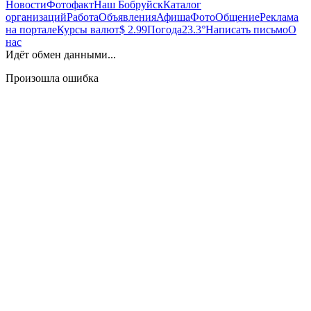
Новости
Фотофакт
Наш Бобруйск
Каталог
организаций
Работа
Объявления
Афиша
Фото
Общение
Реклама
на портале
Курсы валют
$ 2.99
Погода
23.3°
Написать письмо
О
нас
Идёт обмен данными...
Произошла ошибка