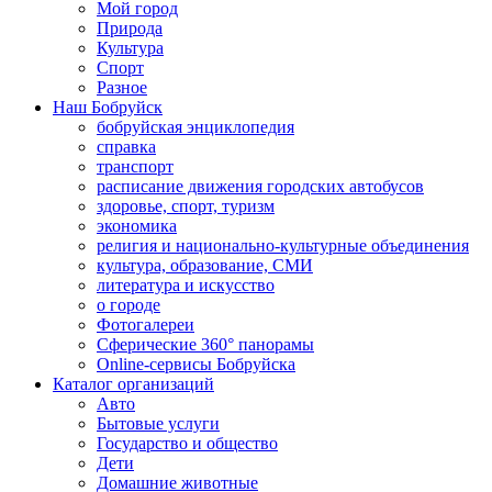
Мой город
Природа
Культура
Спорт
Разное
Наш Бобруйск
бобруйская энциклопедия
справка
транспорт
расписание движения городских автобусов
здоровье, спорт, туризм
экономика
религия и национально-культурные объединения
культура, образование, СМИ
литература и искусство
о городе
Фотогалереи
Сферические 360° панорамы
Online-сервисы Бобруйска
Каталог организаций
Авто
Бытовые услуги
Государство и общество
Дети
Домашние животные