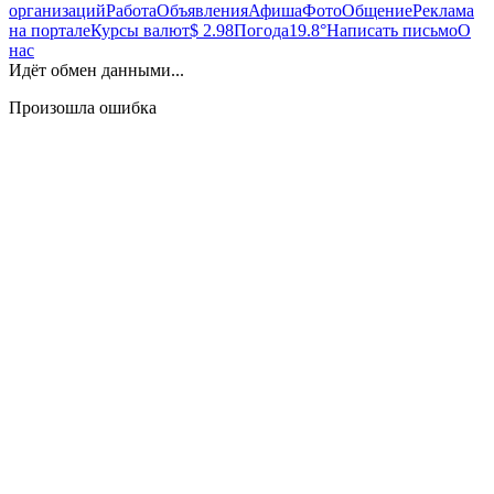
организаций
Работа
Объявления
Афиша
Фото
Общение
Реклама
на портале
Курсы валют
$ 2.98
Погода
19.8°
Написать письмо
О
нас
Идёт обмен данными...
Произошла ошибка