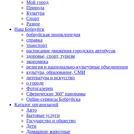
Мой город
Природа
Культура
Спорт
Разное
Наш Бобруйск
бобруйская энциклопедия
справка
транспорт
расписание движения городских автобусов
здоровье, спорт, туризм
экономика
религия и национально-культурные объединения
культура, образование, СМИ
литература и искусство
о городе
Фотогалереи
Сферические 360° панорамы
Online-сервисы Бобруйска
Каталог организаций
Авто
Бытовые услуги
Государство и общество
Дети
Домашние животные