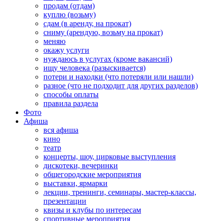
продам (отдам)
куплю (возьму)
сдам (в аренду, на прокат)
сниму (арендую, возьму на прокат)
меняю
окажу услуги
нуждаюсь в услугах (кроме вакансий)
ищу человека (разыскивается)
потери и находки (что потеряли или нашли)
разное (что не подходит для других разделов)
способы оплаты
правила раздела
Фото
Афиша
вся афиша
кино
театр
концерты, шоу, цирковые выступления
дискотеки, вечеринки
общегородские мероприятия
выставки, ярмарки
лекции, тренинги, семинары, мастер-классы,
презентации
квизы и клубы по интересам
спортивные мероприятия