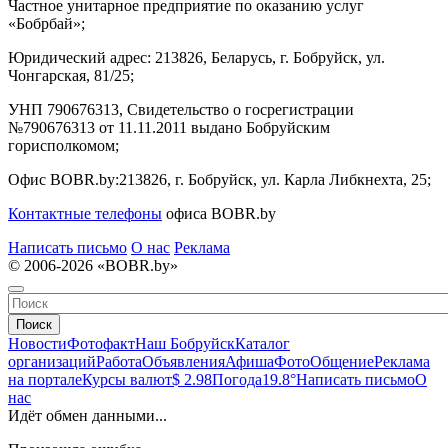
Частное унитарное предприятие по оказанию услуг
«Бобрбай»;
Юридический адрес:
213826, Беларусь, г. Бобруйск, ул.
Чонгарская, 81/25;
УНП 790676313, Свидетельство о госрегистрации
№790676313 от 11.11.2011 выдано Бобруйским
горисполкомом;
Офис BOBR.by:
213826, г. Бобруйск, ул. Карла Либкнехта, 25;
Контактные телефоны
офиса BOBR.by
Написать письмо
О нас
Реклама
© 2006-2026 «BOBR.by»
Поиск
Новости
Фотофакт
Наш Бобруйск
Каталог
организаций
Работа
Объявления
Афиша
Фото
Общение
Реклама
на портале
Курсы валют
$ 2.98
Погода
19.8°
Написать письмо
О
нас
Идёт обмен данными...