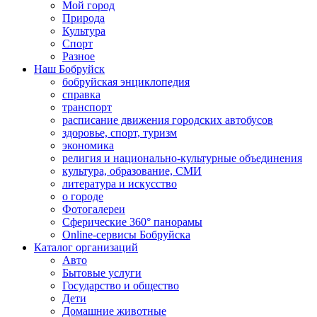
Мой город
Природа
Культура
Спорт
Разное
Наш Бобруйск
бобруйская энциклопедия
справка
транспорт
расписание движения городских автобусов
здоровье, спорт, туризм
экономика
религия и национально-культурные объединения
культура, образование, СМИ
литература и искусство
о городе
Фотогалереи
Сферические 360° панорамы
Online-сервисы Бобруйска
Каталог организаций
Авто
Бытовые услуги
Государство и общество
Дети
Домашние животные