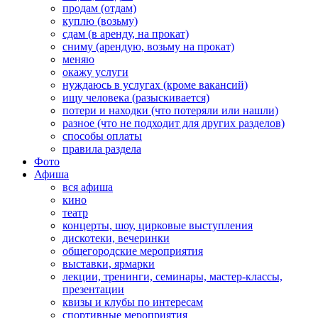
продам (отдам)
куплю (возьму)
сдам (в аренду, на прокат)
сниму (арендую, возьму на прокат)
меняю
окажу услуги
нуждаюсь в услугах (кроме вакансий)
ищу человека (разыскивается)
потери и находки (что потеряли или нашли)
разное (что не подходит для других разделов)
способы оплаты
правила раздела
Фото
Афиша
вся афиша
кино
театр
концерты, шоу, цирковые выступления
дискотеки, вечеринки
общегородские мероприятия
выставки, ярмарки
лекции, тренинги, семинары, мастер-классы,
презентации
квизы и клубы по интересам
спортивные мероприятия