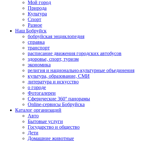
Мой город
Природа
Культура
Спорт
Разное
Наш Бобруйск
бобруйская энциклопедия
справка
транспорт
расписание движения городских автобусов
здоровье, спорт, туризм
экономика
религия и национально-культурные объединения
культура, образование, СМИ
литература и искусство
о городе
Фотогалереи
Сферические 360° панорамы
Online-сервисы Бобруйска
Каталог организаций
Авто
Бытовые услуги
Государство и общество
Дети
Домашние животные