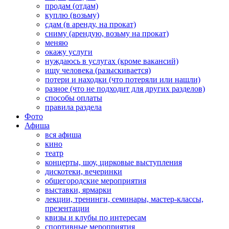
продам (отдам)
куплю (возьму)
сдам (в аренду, на прокат)
сниму (арендую, возьму на прокат)
меняю
окажу услуги
нуждаюсь в услугах (кроме вакансий)
ищу человека (разыскивается)
потери и находки (что потеряли или нашли)
разное (что не подходит для других разделов)
способы оплаты
правила раздела
Фото
Афиша
вся афиша
кино
театр
концерты, шоу, цирковые выступления
дискотеки, вечеринки
общегородские мероприятия
выставки, ярмарки
лекции, тренинги, семинары, мастер-классы,
презентации
квизы и клубы по интересам
спортивные мероприятия