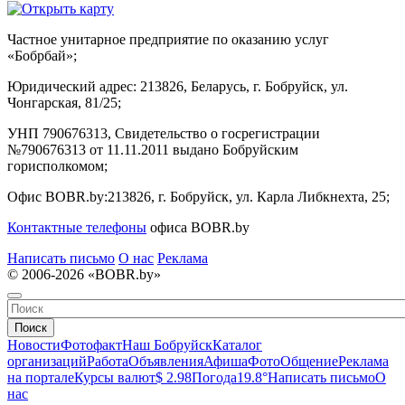
Частное унитарное предприятие по оказанию услуг
«Бобрбай»;
Юридический адрес:
213826, Беларусь, г. Бобруйск, ул.
Чонгарская, 81/25;
УНП 790676313, Свидетельство о госрегистрации
№790676313 от 11.11.2011 выдано Бобруйским
горисполкомом;
Офис BOBR.by:
213826, г. Бобруйск, ул. Карла Либкнехта, 25;
Контактные телефоны
офиса BOBR.by
Написать письмо
О нас
Реклама
© 2006-2026 «BOBR.by»
Поиск
Новости
Фотофакт
Наш Бобруйск
Каталог
организаций
Работа
Объявления
Афиша
Фото
Общение
Реклама
на портале
Курсы валют
$ 2.98
Погода
19.8°
Написать письмо
О
нас