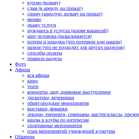
куплю (возьму)
сдам (в аренду, на прокат)
сниму (арендую, возьму на прокат)
меняю
окажу услуги
нуждаюсь в услугах (кроме вакансий)
ищу человека (разыскивается)
потери и находки (что потеряли или нашли)
разное (что не подходит для других разделов)
способы оплаты
правила раздела
Фото
Афиша
вся афиша
кино
театр
концерты, шоу, цирковые выступления
дискотеки, вечеринки
общегородские мероприятия
выставки, ярмарки
лекции, тренинги, семинары, мастер-классы, презе
квизы и клубы по интересам
спортивные мероприятия
план мероприятий учреждений культуры
Общение