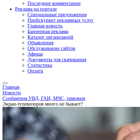
Последние комментарии
Реклама на портале
Специальные предложения
Прейскурант рекламных услуг
Главная новость
Баннерная реклама
Каталог организаций
Объявления
Обслуживание сайтов
Афиша
Документы для скачивания
Статистика
Оплата
Главная
Новости
Сообщения УВД, ГАИ, МЧС, таможня
Экран-телевизоров много не бывает?