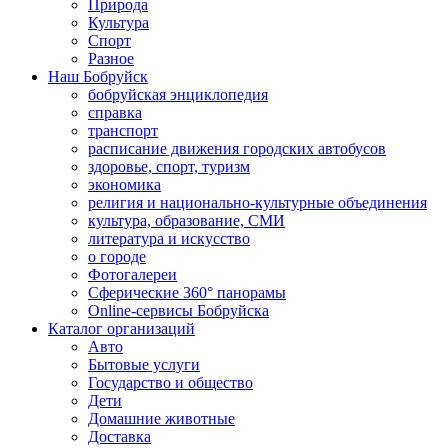
Природа
Культура
Спорт
Разное
Наш Бобруйск
бобруйская энциклопедия
справка
транспорт
расписание движения городских автобусов
здоровье, спорт, туризм
экономика
религия и национально-культурные объединения
культура, образование, СМИ
литература и искусство
о городе
Фотогалереи
Сферические 360° панорамы
Online-сервисы Бобруйска
Каталог организаций
Авто
Бытовые услуги
Государство и общество
Дети
Домашние животные
Доставка