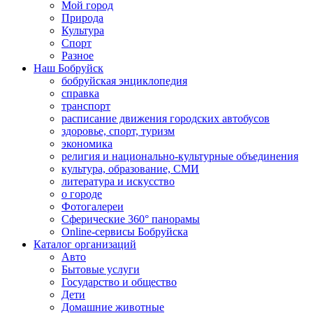
Мой город
Природа
Культура
Спорт
Разное
Наш Бобруйск
бобруйская энциклопедия
справка
транспорт
расписание движения городских автобусов
здоровье, спорт, туризм
экономика
религия и национально-культурные объединения
культура, образование, СМИ
литература и искусство
о городе
Фотогалереи
Сферические 360° панорамы
Online-сервисы Бобруйска
Каталог организаций
Авто
Бытовые услуги
Государство и общество
Дети
Домашние животные