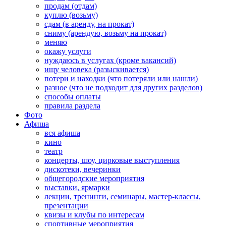
продам (отдам)
куплю (возьму)
сдам (в аренду, на прокат)
сниму (арендую, возьму на прокат)
меняю
окажу услуги
нуждаюсь в услугах (кроме вакансий)
ищу человека (разыскивается)
потери и находки (что потеряли или нашли)
разное (что не подходит для других разделов)
способы оплаты
правила раздела
Фото
Афиша
вся афиша
кино
театр
концерты, шоу, цирковые выступления
дискотеки, вечеринки
общегородские мероприятия
выставки, ярмарки
лекции, тренинги, семинары, мастер-классы,
презентации
квизы и клубы по интересам
спортивные мероприятия