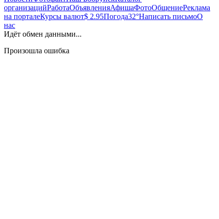
организаций
Работа
Объявления
Афиша
Фото
Общение
Реклама
на портале
Курсы валют
$ 2.95
Погода
32°
Написать письмо
О
нас
Идёт обмен данными...
Произошла ошибка