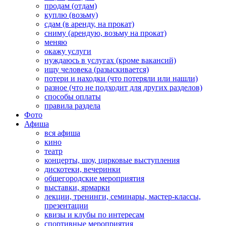
продам (отдам)
куплю (возьму)
сдам (в аренду, на прокат)
сниму (арендую, возьму на прокат)
меняю
окажу услуги
нуждаюсь в услугах (кроме вакансий)
ищу человека (разыскивается)
потери и находки (что потеряли или нашли)
разное (что не подходит для других разделов)
способы оплаты
правила раздела
Фото
Афиша
вся афиша
кино
театр
концерты, шоу, цирковые выступления
дискотеки, вечеринки
общегородские мероприятия
выставки, ярмарки
лекции, тренинги, семинары, мастер-классы,
презентации
квизы и клубы по интересам
спортивные мероприятия