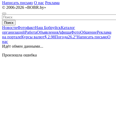
Написать письмо
О нас
Реклама
© 2006-2026 «BOBR.by»
Поиск
Новости
Фотофакт
Наш Бобруйск
Каталог
организаций
Работа
Объявления
Афиша
Фото
Общение
Реклама
на портале
Курсы валют
$ 2.98
Погода
26.2°
Написать письмо
О
нас
Идёт обмен данными...
Произошла ошибка