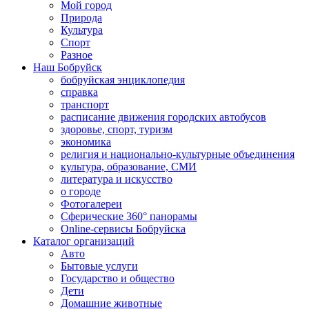
Мой город
Природа
Культура
Спорт
Разное
Наш Бобруйск
бобруйская энциклопедия
справка
транспорт
расписание движения городских автобусов
здоровье, спорт, туризм
экономика
религия и национально-культурные объединения
культура, образование, СМИ
литература и искусство
о городе
Фотогалереи
Сферические 360° панорамы
Online-сервисы Бобруйска
Каталог организаций
Авто
Бытовые услуги
Государство и общество
Дети
Домашние животные