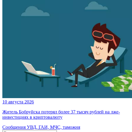
10 августа 2026
Житель Бобруйска потерял более 37 тысяч рублей на лже-
инвестициях в криптовалюту
Сообщения УВД, ГАИ, МЧС, таможня