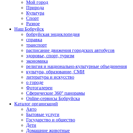
Мой город
Природа
Культура
Спорт
Разное
Наш Бобруйск
бобруйская энциклопедия
справка
транспорт
расписание движения городских автобусов
здоровье, спорт, туризм
экономика
религия и национально-культурные объединения
культура, образование, СМИ
литература и искусство
о городе
Фотогалереи
Сферические 360° панорамы
Online-сервисы Бобруйска
Каталог организаций
Авто
Бытовые услуги
Государство и общество
Дети
Домашние животные