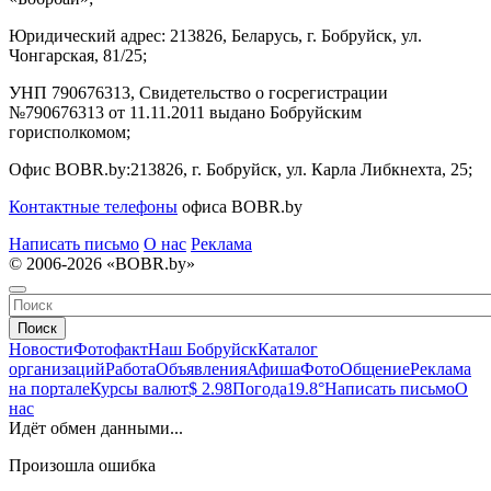
Юридический адрес:
213826, Беларусь, г. Бобруйск, ул.
Чонгарская, 81/25;
УНП 790676313, Свидетельство о госрегистрации
№790676313 от 11.11.2011 выдано Бобруйским
горисполкомом;
Офис BOBR.by:
213826, г. Бобруйск, ул. Карла Либкнехта, 25;
Контактные телефоны
офиса BOBR.by
Написать письмо
О нас
Реклама
© 2006-2026 «BOBR.by»
Поиск
Новости
Фотофакт
Наш Бобруйск
Каталог
организаций
Работа
Объявления
Афиша
Фото
Общение
Реклама
на портале
Курсы валют
$ 2.98
Погода
19.8°
Написать письмо
О
нас
Идёт обмен данными...
Произошла ошибка