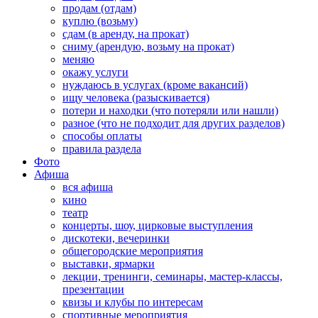
продам (отдам)
куплю (возьму)
сдам (в аренду, на прокат)
сниму (арендую, возьму на прокат)
меняю
окажу услуги
нуждаюсь в услугах (кроме вакансий)
ищу человека (разыскивается)
потери и находки (что потеряли или нашли)
разное (что не подходит для других разделов)
способы оплаты
правила раздела
Фото
Афиша
вся афиша
кино
театр
концерты, шоу, цирковые выступления
дискотеки, вечеринки
общегородские мероприятия
выставки, ярмарки
лекции, тренинги, семинары, мастер-классы,
презентации
квизы и клубы по интересам
спортивные мероприятия