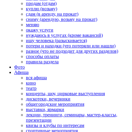
продам (отдам)
куплю (возьму)
сдам (в аренду, на прокат)
сниму (арендую, возьму на прокат)
меняю
окажу услуги
нуждаюсь в услугах (кроме вакансий)
ищу человека (разыскивается)
потери и находки (что потеряли или нашли)
разное (что не подходит для других разделов)
способы оплаты
правила раздела
Фото
Афиша
вся афиша
кино
театр
концерты, шоу, цирковые выступления
дискотеки, вечеринки
общегородские мероприятия
выставки, ярмарки
лекции, тренинги, семинары, мастер-классы,
презентации
квизы и клубы по интересам
спортивные мероприятия