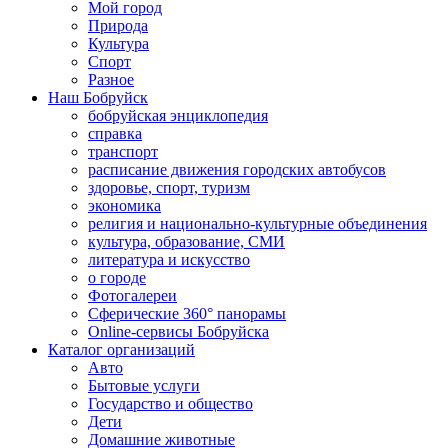
Мой город
Природа
Культура
Спорт
Разное
Наш Бобруйск
бобруйская энциклопедия
справка
транспорт
расписание движения городских автобусов
здоровье, спорт, туризм
экономика
религия и национально-культурные объединения
культура, образование, СМИ
литература и искусство
о городе
Фотогалереи
Сферические 360° панорамы
Online-сервисы Бобруйска
Каталог организаций
Авто
Бытовые услуги
Государство и общество
Дети
Домашние животные