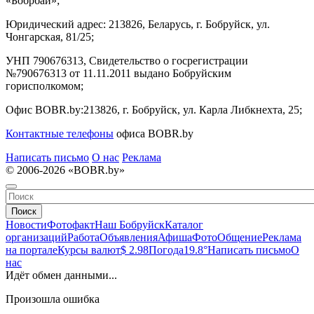
«Бобрбай»;
Юридический адрес:
213826, Беларусь, г. Бобруйск, ул.
Чонгарская, 81/25;
УНП 790676313, Свидетельство о госрегистрации
№790676313 от 11.11.2011 выдано Бобруйским
горисполкомом;
Офис BOBR.by:
213826, г. Бобруйск, ул. Карла Либкнехта, 25;
Контактные телефоны
офиса BOBR.by
Написать письмо
О нас
Реклама
© 2006-2026 «BOBR.by»
Поиск
Новости
Фотофакт
Наш Бобруйск
Каталог
организаций
Работа
Объявления
Афиша
Фото
Общение
Реклама
на портале
Курсы валют
$ 2.98
Погода
19.8°
Написать письмо
О
нас
Идёт обмен данными...
Произошла ошибка