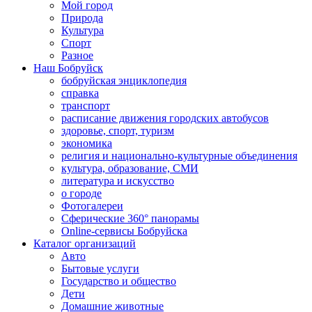
Мой город
Природа
Культура
Спорт
Разное
Наш Бобруйск
бобруйская энциклопедия
справка
транспорт
расписание движения городских автобусов
здоровье, спорт, туризм
экономика
религия и национально-культурные объединения
культура, образование, СМИ
литература и искусство
о городе
Фотогалереи
Сферические 360° панорамы
Online-сервисы Бобруйска
Каталог организаций
Авто
Бытовые услуги
Государство и общество
Дети
Домашние животные