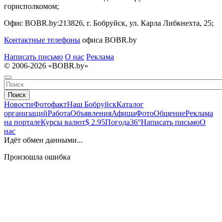
горисполкомом;
Офис BOBR.by:
213826, г. Бобруйск, ул. Карла Либкнехта, 25;
Контактные телефоны
офиса BOBR.by
Написать письмо
О нас
Реклама
© 2006-2026 «BOBR.by»
Поиск
Новости
Фотофакт
Наш Бобруйск
Каталог
организаций
Работа
Объявления
Афиша
Фото
Общение
Реклама
на портале
Курсы валют
$ 2.95
Погода
36°
Написать письмо
О
нас
Идёт обмен данными...
Произошла ошибка