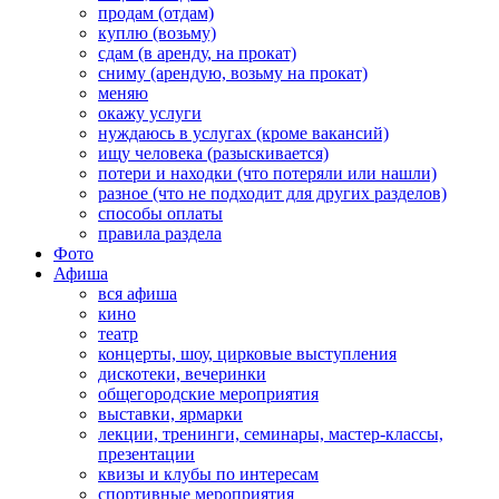
продам (отдам)
куплю (возьму)
сдам (в аренду, на прокат)
сниму (арендую, возьму на прокат)
меняю
окажу услуги
нуждаюсь в услугах (кроме вакансий)
ищу человека (разыскивается)
потери и находки (что потеряли или нашли)
разное (что не подходит для других разделов)
способы оплаты
правила раздела
Фото
Афиша
вся афиша
кино
театр
концерты, шоу, цирковые выступления
дискотеки, вечеринки
общегородские мероприятия
выставки, ярмарки
лекции, тренинги, семинары, мастер-классы,
презентации
квизы и клубы по интересам
спортивные мероприятия