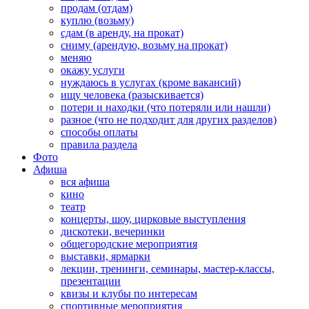
продам (отдам)
куплю (возьму)
сдам (в аренду, на прокат)
сниму (арендую, возьму на прокат)
меняю
окажу услуги
нуждаюсь в услугах (кроме вакансий)
ищу человека (разыскивается)
потери и находки (что потеряли или нашли)
разное (что не подходит для других разделов)
способы оплаты
правила раздела
Фото
Афиша
вся афиша
кино
театр
концерты, шоу, цирковые выступления
дискотеки, вечеринки
общегородские мероприятия
выставки, ярмарки
лекции, тренинги, семинары, мастер-классы,
презентации
квизы и клубы по интересам
спортивные мероприятия