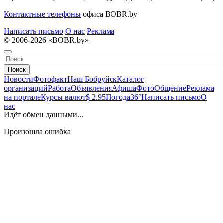
Контактные телефоны
офиса BOBR.by
Написать письмо
О нас
Реклама
© 2006-2026 «BOBR.by»
Поиск
Новости
Фотофакт
Наш Бобруйск
Каталог
организаций
Работа
Объявления
Афиша
Фото
Общение
Реклама
на портале
Курсы валют
$ 2.95
Погода
36°
Написать письмо
О
нас
Идёт обмен данными...
Произошла ошибка