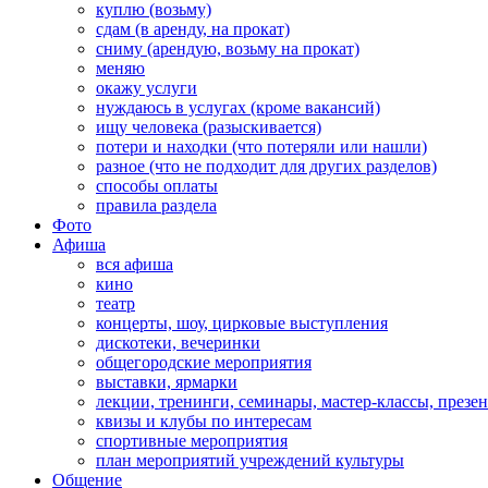
куплю (возьму)
сдам (в аренду, на прокат)
сниму (арендую, возьму на прокат)
меняю
окажу услуги
нуждаюсь в услугах (кроме вакансий)
ищу человека (разыскивается)
потери и находки (что потеряли или нашли)
разное (что не подходит для других разделов)
способы оплаты
правила раздела
Фото
Афиша
вся афиша
кино
театр
концерты, шоу, цирковые выступления
дискотеки, вечеринки
общегородские мероприятия
выставки, ярмарки
лекции, тренинги, семинары, мастер-классы, презе
квизы и клубы по интересам
спортивные мероприятия
план мероприятий учреждений культуры
Общение