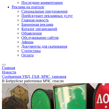
Последние комментарии
Реклама на портале
Специальные предложения
Прейскурант рекламных услуг
Главная новость
Баннерная реклама
Каталог организаций
Объявления
Обслуживание сайтов
Афиша
Документы для скачивания
Статистика
Оплата
Главная
Новости
Сообщения УВД, ГАИ, МЧС, таможня
В Бобруйске работники МЧС спасли