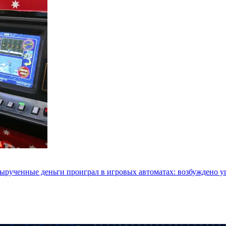
 вырученные деньги проиграл в игровых автоматах: возбуждено у