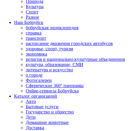
Природа
Культура
Спорт
Разное
Наш Бобруйск
бобруйская энциклопедия
справка
транспорт
расписание движения городских автобусов
здоровье, спорт, туризм
экономика
религия и национально-культурные объединения
культура, образование, СМИ
литература и искусство
о городе
Фотогалереи
Сферические 360° панорамы
Online-сервисы Бобруйска
Каталог организаций
Авто
Бытовые услуги
Государство и общество
Дети
Домашние животные
Доставка