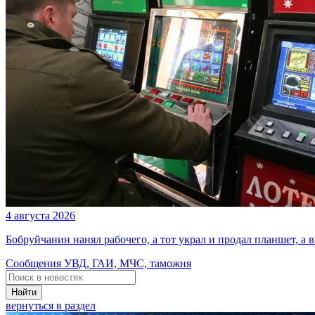
4 августа 2026
Бобруйчанин нанял рабочего, а тот украл и продал планшет, а
Сообщения УВД, ГАИ, МЧС, таможня
Найти
вернуться в раздел