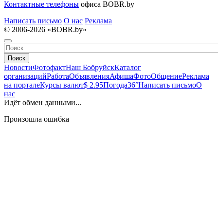
Контактные телефоны
офиса BOBR.by
Написать письмо
О нас
Реклама
© 2006-2026 «BOBR.by»
Поиск
Новости
Фотофакт
Наш Бобруйск
Каталог
организаций
Работа
Объявления
Афиша
Фото
Общение
Реклама
на портале
Курсы валют
$ 2.95
Погода
36°
Написать письмо
О
нас
Идёт обмен данными...
Произошла ошибка