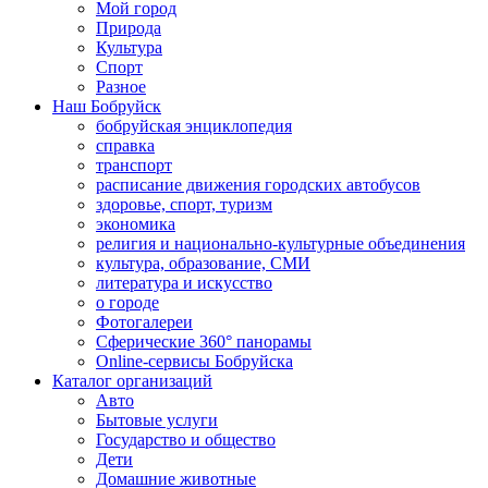
Мой город
Природа
Культура
Спорт
Разное
Наш Бобруйск
бобруйская энциклопедия
справка
транспорт
расписание движения городских автобусов
здоровье, спорт, туризм
экономика
религия и национально-культурные объединения
культура, образование, СМИ
литература и искусство
о городе
Фотогалереи
Сферические 360° панорамы
Online-сервисы Бобруйска
Каталог организаций
Авто
Бытовые услуги
Государство и общество
Дети
Домашние животные