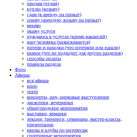
продам (отдам)
куплю (возьму)
сдам (в аренду, на прокат)
сниму (арендую, возьму на прокат)
меняю
окажу услуги
нуждаюсь в услугах (кроме вакансий)
ищу человека (разыскивается)
потери и находки (что потеряли или нашли)
разное (что не подходит для других разделов)
способы оплаты
правила раздела
Фото
Афиша
вся афиша
кино
театр
концерты, шоу, цирковые выступления
дискотеки, вечеринки
общегородские мероприятия
выставки, ярмарки
лекции, тренинги, семинары, мастер-классы,
презентации
квизы и клубы по интересам
спортивные мероприятия