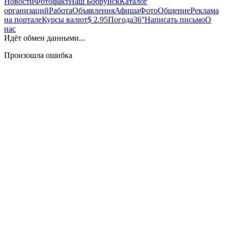
Новости
Фотофакт
Наш Бобруйск
Каталог
организаций
Работа
Объявления
Афиша
Фото
Общение
Реклама
на портале
Курсы валют
$ 2.95
Погода
36°
Написать письмо
О
нас
Идёт обмен данными...
Произошла ошибка