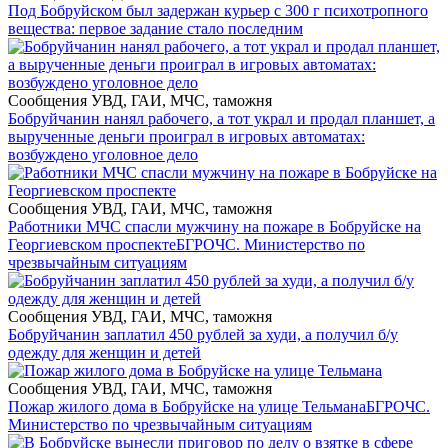
Под Бобруйском был задержан курьер с 300 г психотропного
вещества: первое задание стало последним
Сообщения УВД, ГАИ, МЧС, таможня
Бобруйчанин нанял рабочего, а тот украл и продал планшет, а
вырученные деньги проиграл в игровых автоматах:
возбуждено уголовное дело
Сообщения УВД, ГАИ, МЧС, таможня
Работники МЧС спасли мужчину на пожаре в Бобруйске на
Георгиевском проспекте
БГРОЧС. Министерство по
чрезвычайным ситуациям
Сообщения УВД, ГАИ, МЧС, таможня
Бобруйчанин заплатил 450 рублей за худи, а получил б/у
одежду для женщин и детей
Сообщения УВД, ГАИ, МЧС, таможня
Пожар жилого дома в Бобруйске на улице Тельмана
БГРОЧС.
Министерство по чрезвычайным ситуациям