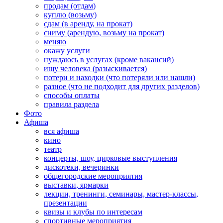
продам (отдам)
куплю (возьму)
сдам (в аренду, на прокат)
сниму (арендую, возьму на прокат)
меняю
окажу услуги
нуждаюсь в услугах (кроме вакансий)
ищу человека (разыскивается)
потери и находки (что потеряли или нашли)
разное (что не подходит для других разделов)
способы оплаты
правила раздела
Фото
Афиша
вся афиша
кино
театр
концерты, шоу, цирковые выступления
дискотеки, вечеринки
общегородские мероприятия
выставки, ярмарки
лекции, тренинги, семинары, мастер-классы,
презентации
квизы и клубы по интересам
спортивные мероприятия