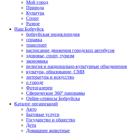
Мой город
Природа
Культура
Спорт
Разное
Наш Бобруйск
бобруйская энциклопедия
справка
транспорт
расписание движения городских автобусов
здоровье, спорт, туризм
экономика
религия и национально-культурные объединения
культура, образование, СМИ
литература и искусство
о городе
Фотогалереи
Сферические 360° панорамы
Online-сервисы Бобруйска
Каталог организаций
Авто
Бытовые услуги
Государство и общество
Дети
Домашние животные