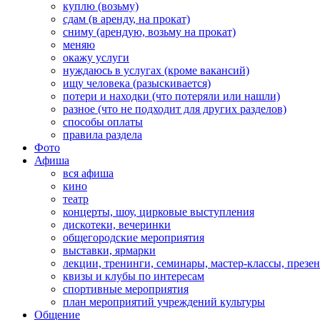
куплю (возьму)
сдам (в аренду, на прокат)
сниму (арендую, возьму на прокат)
меняю
окажу услуги
нуждаюсь в услугах (кроме вакансий)
ищу человека (разыскивается)
потери и находки (что потеряли или нашли)
разное (что не подходит для других разделов)
способы оплаты
правила раздела
Фото
Афиша
вся афиша
кино
театр
концерты, шоу, цирковые выступления
дискотеки, вечеринки
общегородские мероприятия
выставки, ярмарки
лекции, тренинги, семинары, мастер-классы, презе
квизы и клубы по интересам
спортивные мероприятия
план мероприятий учреждений культуры
Общение