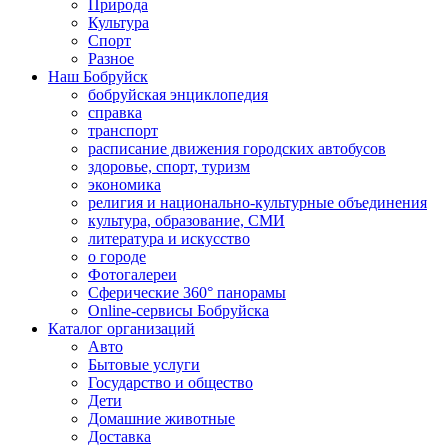
Природа
Культура
Спорт
Разное
Наш Бобруйск
бобруйская энциклопедия
справка
транспорт
расписание движения городских автобусов
здоровье, спорт, туризм
экономика
религия и национально-культурные объединения
культура, образование, СМИ
литература и искусство
о городе
Фотогалереи
Сферические 360° панорамы
Online-сервисы Бобруйска
Каталог организаций
Авто
Бытовые услуги
Государство и общество
Дети
Домашние животные
Доставка