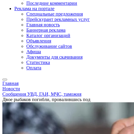
Последние комментарии
Реклама на портале
Специальные предложения
Прейскурант рекламных услуг
Главная новость
Баннерная реклама
Каталог организаций
Объявления
Обслуживание сайтов
Афиша
Документы для скачивания
Статистика
Оплата
Главная
Новости
Сообщения УВД, ГАИ, МЧС, таможня
Двое рыбаков погибли, провалившись под