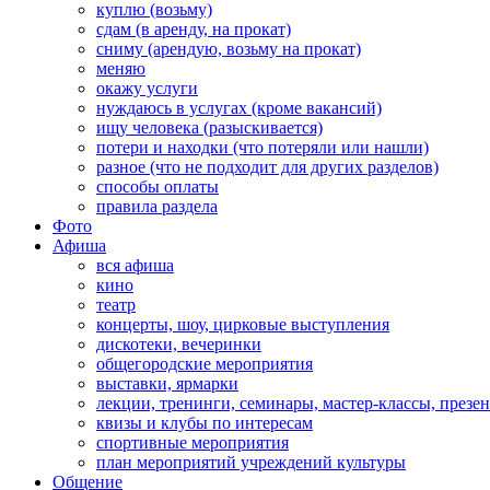
куплю (возьму)
сдам (в аренду, на прокат)
сниму (арендую, возьму на прокат)
меняю
окажу услуги
нуждаюсь в услугах (кроме вакансий)
ищу человека (разыскивается)
потери и находки (что потеряли или нашли)
разное (что не подходит для других разделов)
способы оплаты
правила раздела
Фото
Афиша
вся афиша
кино
театр
концерты, шоу, цирковые выступления
дискотеки, вечеринки
общегородские мероприятия
выставки, ярмарки
лекции, тренинги, семинары, мастер-классы, презе
квизы и клубы по интересам
спортивные мероприятия
план мероприятий учреждений культуры
Общение