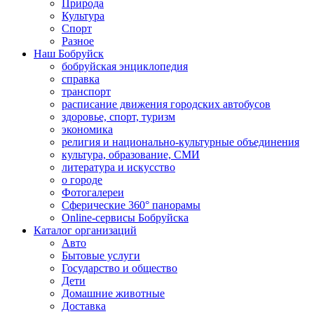
Природа
Культура
Спорт
Разное
Наш Бобруйск
бобруйская энциклопедия
справка
транспорт
расписание движения городских автобусов
здоровье, спорт, туризм
экономика
религия и национально-культурные объединения
культура, образование, СМИ
литература и искусство
о городе
Фотогалереи
Сферические 360° панорамы
Online-сервисы Бобруйска
Каталог организаций
Авто
Бытовые услуги
Государство и общество
Дети
Домашние животные
Доставка