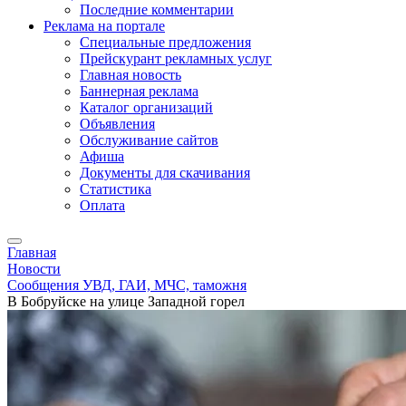
Последние комментарии
Реклама на портале
Специальные предложения
Прейскурант рекламных услуг
Главная новость
Баннерная реклама
Каталог организаций
Объявления
Обслуживание сайтов
Афиша
Документы для скачивания
Статистика
Оплата
Главная
Новости
Сообщения УВД, ГАИ, МЧС, таможня
В Бобруйске на улице Западной горел