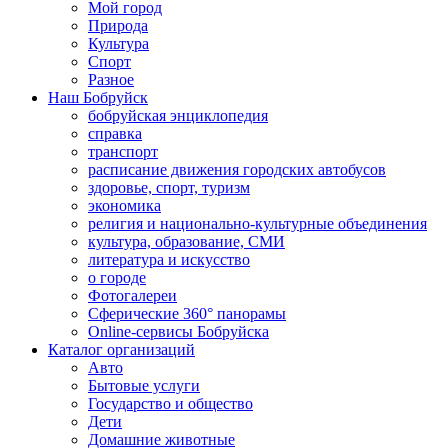
Мой город
Природа
Культура
Спорт
Разное
Наш Бобруйск
бобруйская энциклопедия
справка
транспорт
расписание движения городских автобусов
здоровье, спорт, туризм
экономика
религия и национально-культурные объединения
культура, образование, СМИ
литература и искусство
о городе
Фотогалереи
Сферические 360° панорамы
Online-сервисы Бобруйска
Каталог организаций
Авто
Бытовые услуги
Государство и общество
Дети
Домашние животные