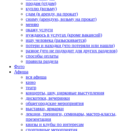
продам (отдам)
куплю (возьму)
сдам (в аренду, на прокат)
сниму (арендую, возьму на прокат)
меняю
окажу услуги
нуждаюсь в услугах (кроме вакансий)
ищу человека (разыскивается)
потери и находки (что потеряли или нашли)
разное (что не подходит для других разделов)
способы оплаты
правила раздела
Фото
Афиша
вся афиша
кино
театр
концерты, шоу, цирковые выступления
дискотеки, вечеринки
общегородские мероприятия
выставки, ярмарки
лекции, тренинги, семинары, мастер-классы,
презентации
квизы и клубы по интересам
спортивные мероприятия