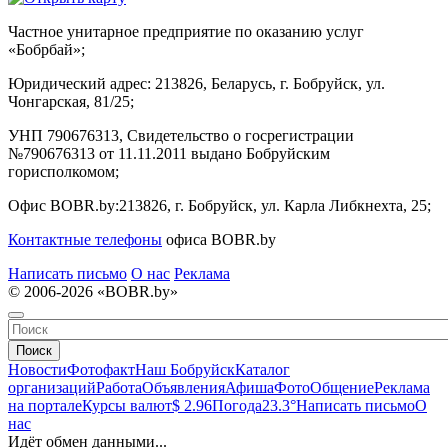
Частное унитарное предприятие по оказанию услуг
«Бобрбай»;
Юридический адрес:
213826, Беларусь, г. Бобруйск, ул.
Чонгарская, 81/25;
УНП 790676313, Свидетельство о госрегистрации
№790676313 от 11.11.2011 выдано Бобруйским
горисполкомом;
Офис BOBR.by:
213826, г. Бобруйск, ул. Карла Либкнехта, 25;
Контактные телефоны
офиса BOBR.by
Написать письмо
О нас
Реклама
© 2006-2026 «BOBR.by»
Поиск
Новости
Фотофакт
Наш Бобруйск
Каталог
организаций
Работа
Объявления
Афиша
Фото
Общение
Реклама
на портале
Курсы валют
$ 2.96
Погода
23.3°
Написать письмо
О
нас
Идёт обмен данными...