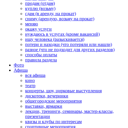
продам (отдам)
куплю (возьму)
сдам (в аренду, на прокат)
сниму (арендую, возьму на прокат)
меняю
окажу услуги
нуждаюсь в услугах (кроме вакансий)
ищу человека (разыскивается)
потери и находки (что потеряли или нашли)
разное (что не подходит для других разделов)
способы оплаты
правила раздела
Фото
Афиша
вся афиша
кино
театр
концерты, шоу, цирковые выступления
дискотеки, вечеринки
общегородские мероприятия
выставки, ярмарки
лекции, тренинги, семинары, мастер-классы,
презентации
квизы и клубы по интересам
спортивные мероприятия