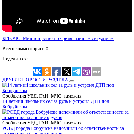
БГРОЧС. Министерство по чрезвычайным ситуациям
Всего комментариев 0
Поделиться:
ДРУГИЕ НОВОСТИ РАЗДЕЛА
Сообщения УВД, ГАИ, МЧС, таможня
14-летний школьник сел за руль и устроил ДТП под
Бобруйском
Сообщения УВД, ГАИ, МЧС, таможня
РОВД города Бобруйска напомнили об ответственности за
незаконное хранение оружия