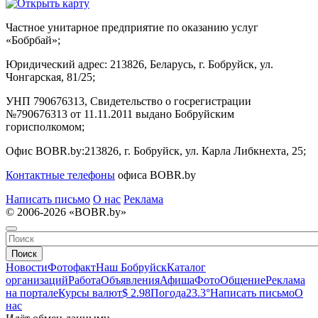
Частное унитарное предприятие по оказанию услуг
«Бобрбай»;
Юридический адрес:
213826, Беларусь, г. Бобруйск, ул.
Чонгарская, 81/25;
УНП 790676313, Свидетельство о госрегистрации
№790676313 от 11.11.2011 выдано Бобруйским
горисполкомом;
Офис BOBR.by:
213826, г. Бобруйск, ул. Карла Либкнехта, 25;
Контактные телефоны
офиса BOBR.by
Написать письмо
О нас
Реклама
© 2006-2026 «BOBR.by»
Поиск
Новости
Фотофакт
Наш Бобруйск
Каталог
организаций
Работа
Объявления
Афиша
Фото
Общение
Реклама
на портале
Курсы валют
$ 2.98
Погода
23.3°
Написать письмо
О
нас