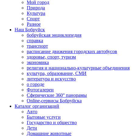
Мой город
Природа
Культура
Спорт
Разное
Наш Бобруйск
бобруйская энциклопедия
справка
транспорт
расписание движения городских автобусов
здоровье, спорт, туризм
экономика
религия и национально-культурные объединения
культура, образование, СМИ
литература и искусство
о городе
Фотогалереи
Сферические 360° панорамы
Online-сервисы Бобруйска
Каталог организаций
Авто
Бытовые услуги
Государство и общество
Дети
Домашние животные