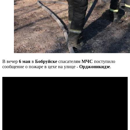
В вечер
6 мая
в
Бобруйске
спасателям
МЧС
поступило
сообщение о пожаре в цехе на улице -
Орджоникидзе
.