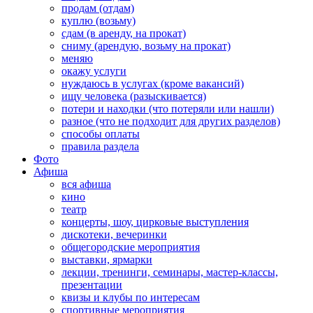
продам (отдам)
куплю (возьму)
сдам (в аренду, на прокат)
сниму (арендую, возьму на прокат)
меняю
окажу услуги
нуждаюсь в услугах (кроме вакансий)
ищу человека (разыскивается)
потери и находки (что потеряли или нашли)
разное (что не подходит для других разделов)
способы оплаты
правила раздела
Фото
Афиша
вся афиша
кино
театр
концерты, шоу, цирковые выступления
дискотеки, вечеринки
общегородские мероприятия
выставки, ярмарки
лекции, тренинги, семинары, мастер-классы,
презентации
квизы и клубы по интересам
спортивные мероприятия