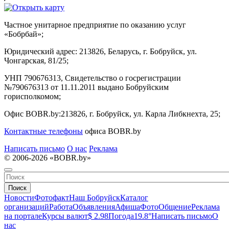
Частное унитарное предприятие по оказанию услуг
«Бобрбай»;
Юридический адрес:
213826, Беларусь, г. Бобруйск, ул.
Чонгарская, 81/25;
УНП 790676313, Свидетельство о госрегистрации
№790676313 от 11.11.2011 выдано Бобруйским
горисполкомом;
Офис BOBR.by:
213826, г. Бобруйск, ул. Карла Либкнехта, 25;
Контактные телефоны
офиса BOBR.by
Написать письмо
О нас
Реклама
© 2006-2026 «BOBR.by»
Поиск
Новости
Фотофакт
Наш Бобруйск
Каталог
организаций
Работа
Объявления
Афиша
Фото
Общение
Реклама
на портале
Курсы валют
$ 2.98
Погода
19.8°
Написать письмо
О
нас