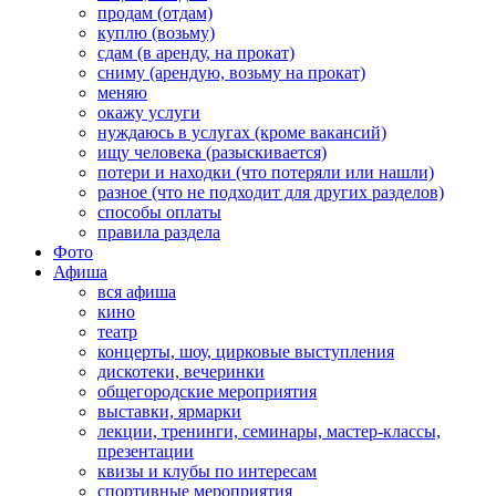
продам (отдам)
куплю (возьму)
сдам (в аренду, на прокат)
сниму (арендую, возьму на прокат)
меняю
окажу услуги
нуждаюсь в услугах (кроме вакансий)
ищу человека (разыскивается)
потери и находки (что потеряли или нашли)
разное (что не подходит для других разделов)
способы оплаты
правила раздела
Фото
Афиша
вся афиша
кино
театр
концерты, шоу, цирковые выступления
дискотеки, вечеринки
общегородские мероприятия
выставки, ярмарки
лекции, тренинги, семинары, мастер-классы,
презентации
квизы и клубы по интересам
спортивные мероприятия