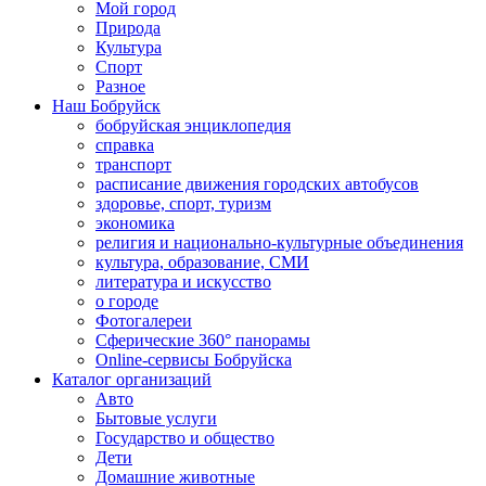
Мой город
Природа
Культура
Спорт
Разное
Наш Бобруйск
бобруйская энциклопедия
справка
транспорт
расписание движения городских автобусов
здоровье, спорт, туризм
экономика
религия и национально-культурные объединения
культура, образование, СМИ
литература и искусство
о городе
Фотогалереи
Сферические 360° панорамы
Online-сервисы Бобруйска
Каталог организаций
Авто
Бытовые услуги
Государство и общество
Дети
Домашние животные