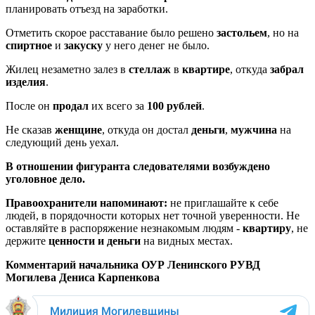
планировать отъезд на заработки.
Отметить скорое расставание было решено
застольем
, но на
спиртное
и
закуску
у него денег не было.
Жилец незаметно залез в
стеллаж
в
квартире
, откуда
забрал
изделия
.
После он
продал
их всего за
100 рублей
.
Не сказав
женщине
, откуда он достал
деньги
,
мужчина
на
следующий день уехал.
В отношении фигуранта следователями возбуждено
уголовное дело.
Правоохранители напоминают:
не приглашайте к себе
людей, в порядочности которых нет точной уверенности. Не
оставляйте в распоряжение незнакомым людям -
квартиру
, не
держите
ценности и деньги
на видных местах.
Комментарий начальника ОУР Ленинского РУВД
Могилева Дениса Карпенков
а