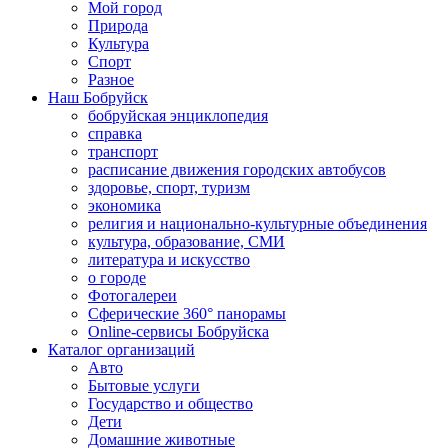
Мой город
Природа
Культура
Спорт
Разное
Наш Бобруйск
бобруйская энциклопедия
справка
транспорт
расписание движения городских автобусов
здоровье, спорт, туризм
экономика
религия и национально-культурные объединения
культура, образование, СМИ
литература и искусство
о городе
Фотогалереи
Сферические 360° панорамы
Online-сервисы Бобруйска
Каталог организаций
Авто
Бытовые услуги
Государство и общество
Дети
Домашние животные