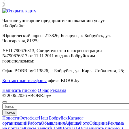
Частное унитарное предприятие по оказанию услуг
«Бобрбай»;
Юридический адрес:
213826, Беларусь, г. Бобруйск, ул.
Чонгарская, 81/25;
УНП 790676313, Свидетельство о госрегистрации
№790676313 от 11.11.2011 выдано Бобруйским
горисполкомом;
Офис BOBR.by:
213826, г. Бобруйск, ул. Карла Либкнехта, 25;
Контактные телефоны
офиса BOBR.by
Написать письмо
О нас
Реклама
© 2006-2026 «BOBR.by»
Поиск
Новости
Фотофакт
Наш Бобруйск
Каталог
организаций
Работа
Объявления
Афиша
Фото
Общение
Реклама
на портале
Курсы валют
$ 2.98
Погода
19.8°
Написать письмо
О