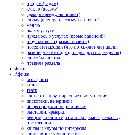
продам (отдам)
куплю (возьму)
сдам (в аренду, на прокат)
сниму (арендую, возьму на прокат)
меняю
окажу услуги
нуждаюсь в услугах (кроме вакансий)
ищу человека (разыскивается)
потери и находки (что потеряли или нашли)
разное (что не подходит для других разделов)
способы оплаты
правила раздела
Фото
Афиша
вся афиша
кино
театр
концерты, шоу, цирковые выступления
дискотеки, вечеринки
общегородские мероприятия
выставки, ярмарки
лекции, тренинги, семинары, мастер-классы,
презентации
квизы и клубы по интересам
спортивные мероприятия