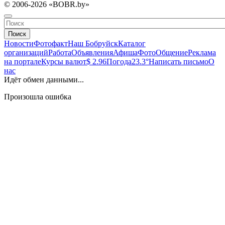
© 2006-2026 «BOBR.by»
Поиск
Новости
Фотофакт
Наш Бобруйск
Каталог
организаций
Работа
Объявления
Афиша
Фото
Общение
Реклама
на портале
Курсы валют
$ 2.96
Погода
23.3°
Написать письмо
О
нас
Идёт обмен данными...
Произошла ошибка