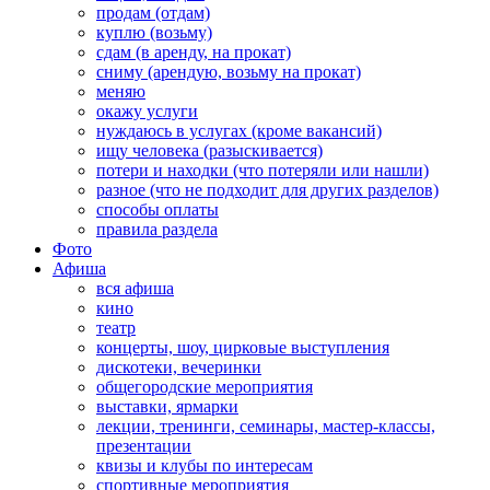
продам (отдам)
куплю (возьму)
сдам (в аренду, на прокат)
сниму (арендую, возьму на прокат)
меняю
окажу услуги
нуждаюсь в услугах (кроме вакансий)
ищу человека (разыскивается)
потери и находки (что потеряли или нашли)
разное (что не подходит для других разделов)
способы оплаты
правила раздела
Фото
Афиша
вся афиша
кино
театр
концерты, шоу, цирковые выступления
дискотеки, вечеринки
общегородские мероприятия
выставки, ярмарки
лекции, тренинги, семинары, мастер-классы,
презентации
квизы и клубы по интересам
спортивные мероприятия