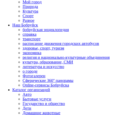
Мой город
Природа
Культура
Спорт
Разное
Наш Бобруйск
бобруйская энциклопедия
справка
транспорт
расписание движения городских автобусов
здоровье, спорт, туризм
экономика
религия и национально-культурные объединения
культура, образование, СМИ
литература и искусство
о городе
Фотогалереи
Сферические 360° панорамы
Online-сервисы Бобруйска
Каталог организаций
Авто
Бытовые услуги
Государство и общество
Дети
Домашние животные