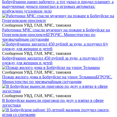
Бобруйчанин нанял рабочего, а тот украл и продал планшет, а
вырученные деньги проиграл в игровых автоматах:
возбуждено уголовное дело
Сообщения УВД, ГАИ, МЧС, таможня
Работники МЧС спасли мужчину на пожаре в Бобруйске на
Георгиевском проспекте
БГРОЧС. Министерство по
чрезвычайным ситуациям
Сообщения УВД, ГАИ, МЧС, таможня
Бобруйчанин заплатил 450 рублей за худи, а получил б/у
одежду для женщин и детей
Сообщения УВД, ГАИ, МЧС, таможня
Пожар жилого дома в Бобруйске на улице Тельмана
БГРОЧС.
Министерство по чрезвычайным ситуациям
Сообщения УВД, ГАИ, МЧС, таможня
В Бобруйске вынесли приговор по делу о взятке в сфере
логистики