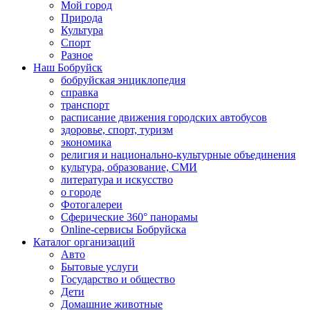
Мой город
Природа
Культура
Спорт
Разное
Наш Бобруйск
бобруйская энциклопедия
справка
транспорт
расписание движения городских автобусов
здоровье, спорт, туризм
экономика
религия и национально-культурные объединения
культура, образование, СМИ
литература и искусство
о городе
Фотогалереи
Сферические 360° панорамы
Online-сервисы Бобруйска
Каталог организаций
Авто
Бытовые услуги
Государство и общество
Дети
Домашние животные