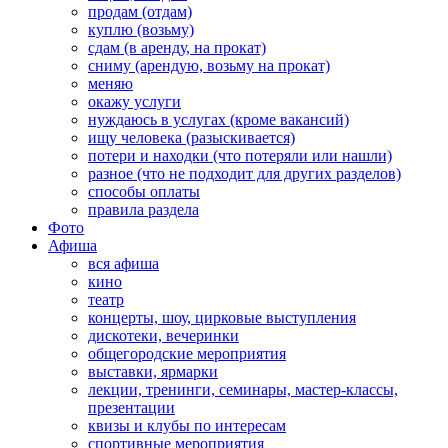
продам (отдам)
куплю (возьму)
сдам (в аренду, на прокат)
сниму (арендую, возьму на прокат)
меняю
окажу услуги
нуждаюсь в услугах (кроме вакансий)
ищу человека (разыскивается)
потери и находки (что потеряли или нашли)
разное (что не подходит для других разделов)
способы оплаты
правила раздела
Фото
Афиша
вся афиша
кино
театр
концерты, шоу, цирковые выступления
дискотеки, вечеринки
общегородские мероприятия
выставки, ярмарки
лекции, тренинги, семинары, мастер-классы,
презентации
квизы и клубы по интересам
спортивные мероприятия