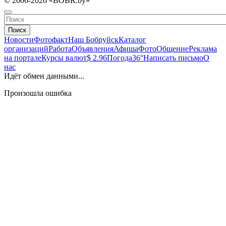
© 2006-2026 «BOBR.by»
Поиск
Новости
Фотофакт
Наш Бобруйск
Каталог
организаций
Работа
Объявления
Афиша
Фото
Общение
Реклама
на портале
Курсы валют
$ 2.96
Погода
36°
Написать письмо
О
нас
Идёт обмен данными...
Произошла ошибка