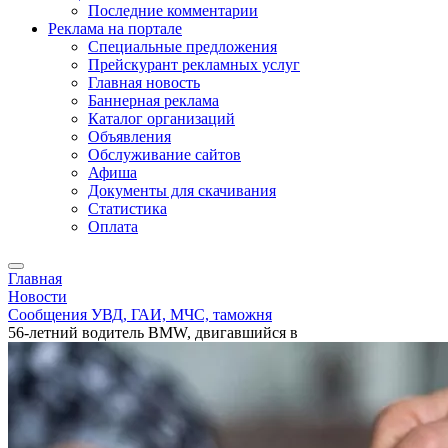
Последние комментарии
Реклама на портале
Специальные предложения
Прейскурант рекламных услуг
Главная новость
Баннерная реклама
Каталог организаций
Объявления
Обслуживание сайтов
Афиша
Документы для скачивания
Статистика
Оплата
Главная
Новости
Сообщения УВД, ГАИ, МЧС, таможня
56-летний водитель BMW, двигавшийся в