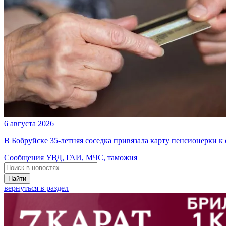
6 августа 2026
В Бобруйске 35-летняя соседка привязала карту пенсионерки к
Сообщения УВД, ГАИ, МЧС, таможня
Найти
вернуться в раздел