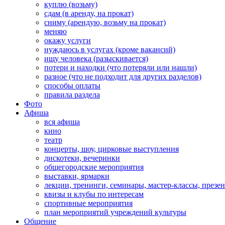
куплю (возьму)
сдам (в аренду, на прокат)
сниму (арендую, возьму на прокат)
меняю
окажу услуги
нуждаюсь в услугах (кроме вакансий)
ищу человека (разыскивается)
потери и находки (что потеряли или нашли)
разное (что не подходит для других разделов)
способы оплаты
правила раздела
Фото
Афиша
вся афиша
кино
театр
концерты, шоу, цирковые выступления
дискотеки, вечеринки
общегородские мероприятия
выставки, ярмарки
лекции, тренинги, семинары, мастер-классы, презе
квизы и клубы по интересам
спортивные мероприятия
план мероприятий учреждений культуры
Общение