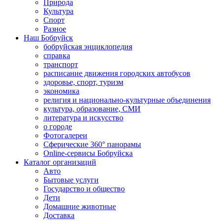
Природа
Культура
Спорт
Разное
Наш Бобруйск
бобруйская энциклопедия
справка
транспорт
расписание движения городских автобусов
здоровье, спорт, туризм
экономика
религия и национально-культурные объединения
культура, образование, СМИ
литература и искусство
о городе
Фотогалереи
Сферические 360° панорамы
Online-сервисы Бобруйска
Каталог организаций
Авто
Бытовые услуги
Государство и общество
Дети
Домашние животные
Доставка