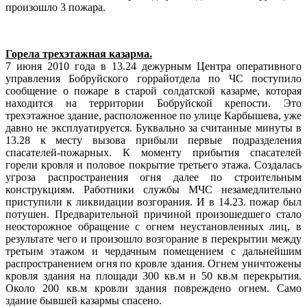
произошло 3 пожара.
Горела трехэтажная казарма.
7 июня 2010 года в 13.24 дежурным Центра оперативного
управления Бобруйского горрайотдела по ЧС поступило
сообщение о пожаре в старой солдатской казарме, которая
находится на территории Бобруйской крепости. Это
трехэтажное здание, расположенное по улице Карбышева, уже
давно не эксплуатируется. Буквально за считанные минуты в
13.28 к месту вызова прибыли первые подразделения
спасателей-пожарных. К моменту прибытия спасателей
горели кровля и половое покрытие третьего этажа. Создалась
угроза распространения огня далее по строительным
конструкциям. Работники службы МЧС незамедлительно
приступили к ликвидации возгорания. И в 14.23. пожар был
потушен. Предварительной причиной произошедшего стало
неосторожное обращение с огнем неустановленных лиц, в
результате чего и произошло возгорание в перекрытии между
третьим этажом и чердачным помещением с дальнейшим
распространением огня по кровле здания. Огнем уничтожены
кровля здания на площади 300 кв.м и 50 кв.м перекрытия.
Около 200 кв.м кровли здания повреждено огнем. Само
здание бывшей казармы спасено.