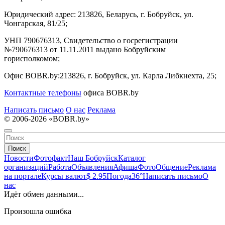
Юридический адрес:
213826, Беларусь, г. Бобруйск, ул.
Чонгарская, 81/25;
УНП 790676313, Свидетельство о госрегистрации
№790676313 от 11.11.2011 выдано Бобруйским
горисполкомом;
Офис BOBR.by:
213826, г. Бобруйск, ул. Карла Либкнехта, 25;
Контактные телефоны
офиса BOBR.by
Написать письмо
О нас
Реклама
© 2006-2026 «BOBR.by»
Поиск
Новости
Фотофакт
Наш Бобруйск
Каталог
организаций
Работа
Объявления
Афиша
Фото
Общение
Реклама
на портале
Курсы валют
$ 2.95
Погода
36°
Написать письмо
О
нас
Идёт обмен данными...
Произошла ошибка