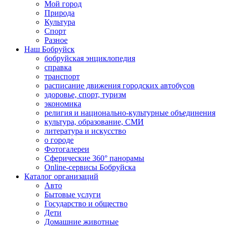
Мой город
Природа
Культура
Спорт
Разное
Наш Бобруйск
бобруйская энциклопедия
справка
транспорт
расписание движения городских автобусов
здоровье, спорт, туризм
экономика
религия и национально-культурные объединения
культура, образование, СМИ
литература и искусство
о городе
Фотогалереи
Сферические 360° панорамы
Online-сервисы Бобруйска
Каталог организаций
Авто
Бытовые услуги
Государство и общество
Дети
Домашние животные