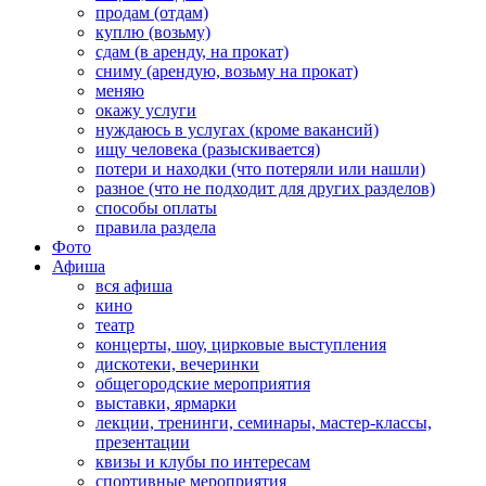
продам (отдам)
куплю (возьму)
сдам (в аренду, на прокат)
сниму (арендую, возьму на прокат)
меняю
окажу услуги
нуждаюсь в услугах (кроме вакансий)
ищу человека (разыскивается)
потери и находки (что потеряли или нашли)
разное (что не подходит для других разделов)
способы оплаты
правила раздела
Фото
Афиша
вся афиша
кино
театр
концерты, шоу, цирковые выступления
дискотеки, вечеринки
общегородские мероприятия
выставки, ярмарки
лекции, тренинги, семинары, мастер-классы,
презентации
квизы и клубы по интересам
спортивные мероприятия