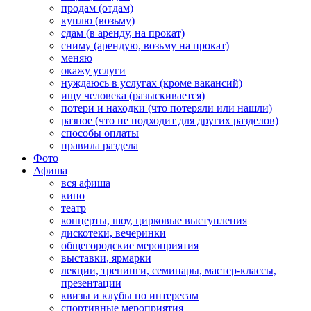
продам (отдам)
куплю (возьму)
сдам (в аренду, на прокат)
сниму (арендую, возьму на прокат)
меняю
окажу услуги
нуждаюсь в услугах (кроме вакансий)
ищу человека (разыскивается)
потери и находки (что потеряли или нашли)
разное (что не подходит для других разделов)
способы оплаты
правила раздела
Фото
Афиша
вся афиша
кино
театр
концерты, шоу, цирковые выступления
дискотеки, вечеринки
общегородские мероприятия
выставки, ярмарки
лекции, тренинги, семинары, мастер-классы,
презентации
квизы и клубы по интересам
спортивные мероприятия