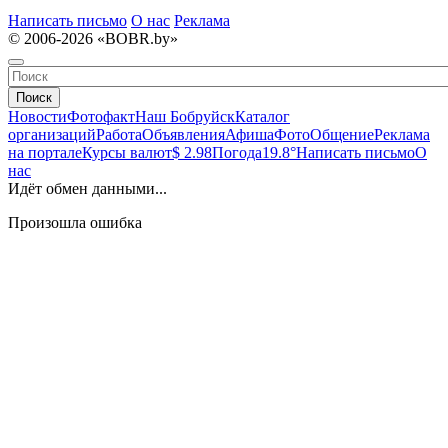
Написать письмо
О нас
Реклама
© 2006-2026 «BOBR.by»
Поиск
Новости
Фотофакт
Наш Бобруйск
Каталог
организаций
Работа
Объявления
Афиша
Фото
Общение
Реклама
на портале
Курсы валют
$ 2.98
Погода
19.8°
Написать письмо
О
нас
Идёт обмен данными...
Произошла ошибка