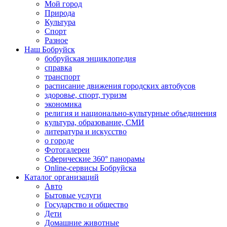
Мой город
Природа
Культура
Спорт
Разное
Наш Бобруйск
бобруйская энциклопедия
справка
транспорт
расписание движения городских автобусов
здоровье, спорт, туризм
экономика
религия и национально-культурные объединения
культура, образование, СМИ
литература и искусство
о городе
Фотогалереи
Сферические 360° панорамы
Online-сервисы Бобруйска
Каталог организаций
Авто
Бытовые услуги
Государство и общество
Дети
Домашние животные