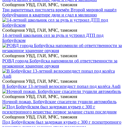
Сообщения УВД, ГАИ, МЧС, таможня
Три раритетных пистолета времён Второй мировой нашёл
бобруйчанин в квартире дяди и сдал в милицию
Сообщения УВД, ГАИ, МЧС, таможня
14-летний школьник сел за руль и устроил ДТП под
Бобруйском
Сообщения УВД, ГАИ, МЧС, таможня
РОВД города Бобруйска напомнили об ответственности за
незаконное хранение оружия
Сообщения УВД, ГАИ, МЧС, таможня
В Бобруйске 13-летний велосипедист попал под колёса Audi
Сообщения УВД, ГАИ, МЧС, таможня
Ночной пожар. Бобруйские спасатели тушили автомобиль
Сообщения УВД, ГАИ, МЧС, таможня
Под Бобруйском был задержан курьер с 300 г психотропного