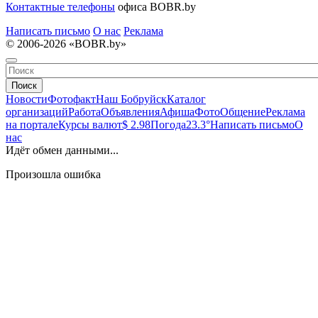
Контактные телефоны
офиса BOBR.by
Написать письмо
О нас
Реклама
© 2006-2026 «BOBR.by»
Поиск
Новости
Фотофакт
Наш Бобруйск
Каталог
организаций
Работа
Объявления
Афиша
Фото
Общение
Реклама
на портале
Курсы валют
$ 2.98
Погода
23.3°
Написать письмо
О
нас
Идёт обмен данными...
Произошла ошибка