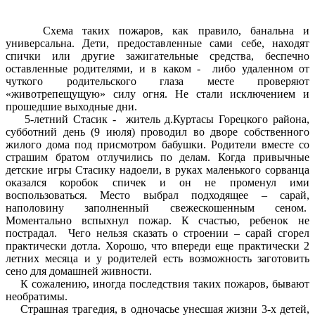
Схема таких пожаров, как правило, банальна и
универсальна. Дети, предоставленные сами себе, находят
спички или другие зажигательные средства, беспечно
оставленные родителями, и в каком - либо удаленном от
чуткого родительского глаза месте проверяют
«животрепещущую» силу огня. Не стали исключением и
прошедшие выходные дни.
5-летний Стасик - житель д.Куртасы Горецкого района,
субботний день (9 июля) проводил во дворе собственного
жилого дома под присмотром бабушки. Родители вместе со
страшим братом отлучились по делам. Когда привычные
детские игры Стасику надоели, в руках маленького сорванца
оказался коробок спичек и он не променул ими
воспользоваться. Место выбрал подходящее – сарай,
наполовину заполненный свежескошенным сеном.
Моментально вспыхнул пожар. К счастью, ребенок не
пострадал. Чего нельзя сказать о строении – сарай сгорел
практически дотла. Хорошо, что впереди еще практически 2
летних месяца и у родителей есть возможность заготовить
сено для домашней живности.
К сожалению, иногда последствия таких пожаров, бывают
необратимы.
Страшная трагедия, в одночасье унесшая жизни 3-х детей,