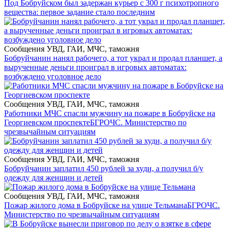
Под Бобруйском был задержан курьер с 300 г психотропного
вещества: первое задание стало последним
Сообщения УВД, ГАИ, МЧС, таможня
Бобруйчанин нанял рабочего, а тот украл и продал планшет, а
вырученные деньги проиграл в игровых автоматах:
возбуждено уголовное дело
Сообщения УВД, ГАИ, МЧС, таможня
Работники МЧС спасли мужчину на пожаре в Бобруйске на
Георгиевском проспекте
БГРОЧС. Министерство по
чрезвычайным ситуациям
Сообщения УВД, ГАИ, МЧС, таможня
Бобруйчанин заплатил 450 рублей за худи, а получил б/у
одежду для женщин и детей
Сообщения УВД, ГАИ, МЧС, таможня
Пожар жилого дома в Бобруйске на улице Тельмана
БГРОЧС.
Министерство по чрезвычайным ситуациям