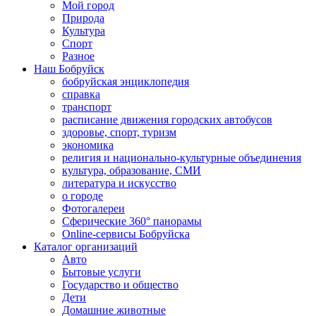
Мой город
Природа
Культура
Спорт
Разное
Наш Бобруйск
бобруйская энциклопедия
справка
транспорт
расписание движения городских автобусов
здоровье, спорт, туризм
экономика
религия и национально-культурные объединения
культура, образование, СМИ
литература и искусство
о городе
Фотогалереи
Сферические 360° панорамы
Online-сервисы Бобруйска
Каталог организаций
Авто
Бытовые услуги
Государство и общество
Дети
Домашние животные