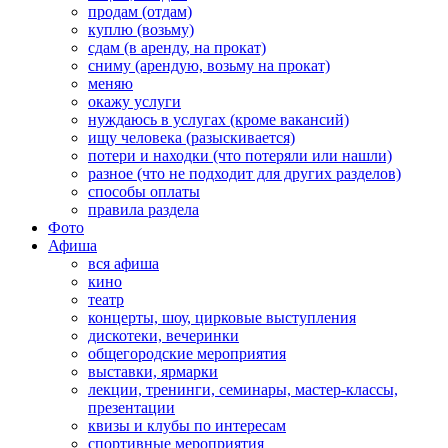
продам (отдам)
куплю (возьму)
сдам (в аренду, на прокат)
сниму (арендую, возьму на прокат)
меняю
окажу услуги
нуждаюсь в услугах (кроме вакансий)
ищу человека (разыскивается)
потери и находки (что потеряли или нашли)
разное (что не подходит для других разделов)
способы оплаты
правила раздела
Фото
Афиша
вся афиша
кино
театр
концерты, шоу, цирковые выступления
дискотеки, вечеринки
общегородские мероприятия
выставки, ярмарки
лекции, тренинги, семинары, мастер-классы,
презентации
квизы и клубы по интересам
спортивные мероприятия