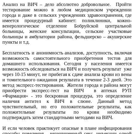
Анализ на ВИЧ – дело абсолютно добровольное. Пройти
тестирование можно в любом медицинском учреждении
города и даже в сельских учреждениях здравоохранения, где
имеется процедурный кабинет: поликлиники, кожно-
венерологическое отделение Бобруйской центральной
больницы, женские консультации, сельские участковые
больницы и амбулатории района, фельдшерско – акушерские
пункты и т.д.
Бесплатность и анонимность анализов, доступность, включая
возможность самостоятельного приобретения тестов для
домашнего использования. Сегодня у населения имеется
возможность обследоваться на ВИЧ и получить результат уже
через 10-15 минут, не прибегая к сдаче анализа крови из вены
и томительного ожидания результата в течение 2-3 дней. Это
метод экспресс-тестирования. Жители города и района могут
приобрести экспресс-тест на ВИЧ в аптеках РУП
«Фармация» - это бескровная процедура, это определение
наличия антител к ВИЧ в слюне. Данный метод
чувствительный, но его положительные результаты, как
положительные результаты по крови необходимо
подтверждать затем стандартными методами на ВИЧ.
И если человек практикует опасные в плане инфицирования
способы поведения - незащищенный секс, инъекции одной