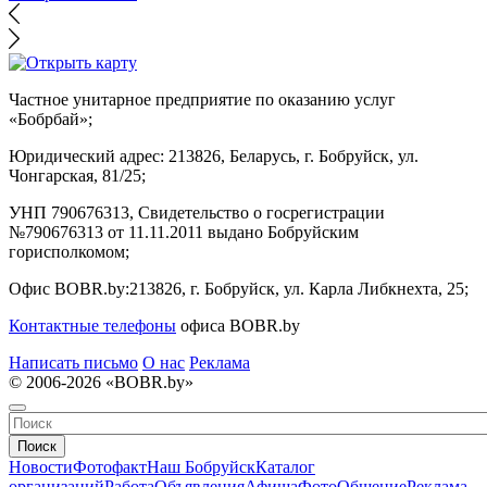
Частное унитарное предприятие по оказанию услуг
«Бобрбай»;
Юридический адрес:
213826, Беларусь, г. Бобруйск, ул.
Чонгарская, 81/25;
УНП 790676313, Свидетельство о госрегистрации
№790676313 от 11.11.2011 выдано Бобруйским
горисполкомом;
Офис BOBR.by:
213826, г. Бобруйск, ул. Карла Либкнехта, 25;
Контактные телефоны
офиса BOBR.by
Написать письмо
О нас
Реклама
© 2006-2026 «BOBR.by»
Поиск
Новости
Фотофакт
Наш Бобруйск
Каталог
организаций
Работа
Объявления
Афиша
Фото
Общение
Реклама