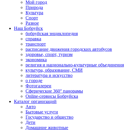
Мой город
Природа
Культура
Спорт
Разное
Наш Бобруйск
бобруйская энциклопедия
справка
транспорт
расписание движения городских автобусов
здоровье, спорт, туризм
экономика
религия и национально-культурные объединения
культура, образование, СМИ
литература и искусство
о городе
Фотогалереи
Сферические 360° панорамы
Online-сервисы Бобруйска
Каталог организаций
Авто
Бытовые услуги
Государство и общество
Дети
Домашние животные