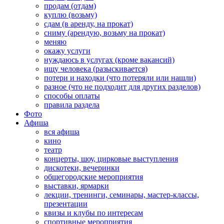
продам (отдам)
куплю (возьму)
сдам (в аренду, на прокат)
сниму (арендую, возьму на прокат)
меняю
окажу услуги
нуждаюсь в услугах (кроме вакансий)
ищу человека (разыскивается)
потери и находки (что потеряли или нашли)
разное (что не подходит для других разделов)
способы оплаты
правила раздела
Фото
Афиша
вся афиша
кино
театр
концерты, шоу, цирковые выступления
дискотеки, вечеринки
общегородские мероприятия
выставки, ярмарки
лекции, тренинги, семинары, мастер-классы,
презентации
квизы и клубы по интересам
спортивные мероприятия