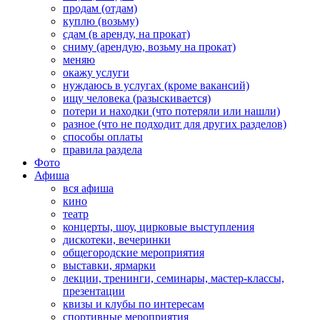
продам (отдам)
куплю (возьму)
сдам (в аренду, на прокат)
сниму (арендую, возьму на прокат)
меняю
окажу услуги
нуждаюсь в услугах (кроме вакансий)
ищу человека (разыскивается)
потери и находки (что потеряли или нашли)
разное (что не подходит для других разделов)
способы оплаты
правила раздела
Фото
Афиша
вся афиша
кино
театр
концерты, шоу, цирковые выступления
дискотеки, вечеринки
общегородские мероприятия
выставки, ярмарки
лекции, тренинги, семинары, мастер-классы,
презентации
квизы и клубы по интересам
спортивные мероприятия