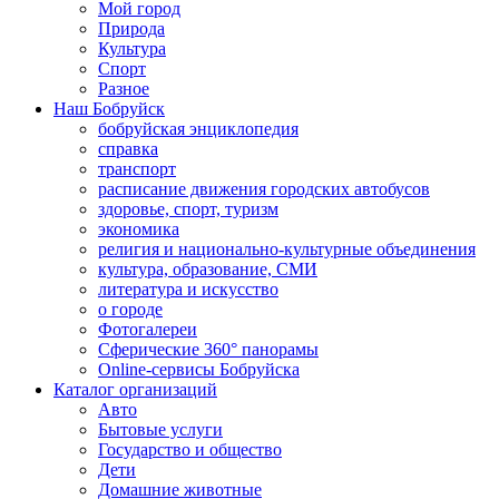
Мой город
Природа
Культура
Спорт
Разное
Наш Бобруйск
бобруйская энциклопедия
справка
транспорт
расписание движения городских автобусов
здоровье, спорт, туризм
экономика
религия и национально-культурные объединения
культура, образование, СМИ
литература и искусство
о городе
Фотогалереи
Сферические 360° панорамы
Online-сервисы Бобруйска
Каталог организаций
Авто
Бытовые услуги
Государство и общество
Дети
Домашние животные