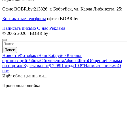
Офис BOBR.by:
213826, г. Бобруйск, ул. Карла Либкнехта, 25;
Контактные телефоны
офиса BOBR.by
Написать письмо
О нас
Реклама
© 2006-2026 «BOBR.by»
Поиск
Новости
Фотофакт
Наш Бобруйск
Каталог
организаций
Работа
Объявления
Афиша
Фото
Общение
Реклама
на портале
Курсы валют
$ 2.98
Погода
19.8°
Написать письмо
О
нас
Идёт обмен данными...
Произошла ошибка