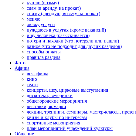
куплю (возьму)
сдам (в аренду, на прокат)
сниму (арендую, возьму на прокат)
меняю
окажу услуги
нуждаюсь в услугах (кроме вакансий)
ищу человека (разыскивается)
потери и находки (что потеряли или нашли)
разное (что не подходит для других разделов)
способы оплаты
правила раздела
Фото
Афиша
вся афиша
кино
театр
концерты, шоу, цирковые выступления
дискотеки, вечеринки
общегородские мероприятия
выставки, ярмарки
лекции, тренинги, семинары, мастер-классы, презе
квизы и клубы по интересам
спортивные мероприятия
план мероприятий учреждений культуры
Общение