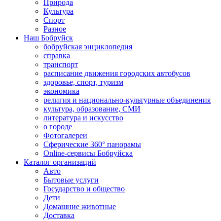
Природа
Культура
Спорт
Разное
Наш Бобруйск
бобруйская энциклопедия
справка
транспорт
расписание движения городских автобусов
здоровье, спорт, туризм
экономика
религия и национально-культурные объединения
культура, образование, СМИ
литература и искусство
о городе
Фотогалереи
Сферические 360° панорамы
Online-сервисы Бобруйска
Каталог организаций
Авто
Бытовые услуги
Государство и общество
Дети
Домашние животные
Доставка