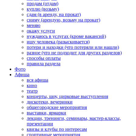
продам (отдам)
куплю (возьму)
сдам (в аренду, на прокат)
сниму (арендую, возьму на прокат)
меняю
окажу услуги
нуждаюсь в услугах (кроме вакансий)
ищу человека (разыскивается)
потери и находки (что потеряли или нашли)
разное (что не подходит для других разделов)
способы оплаты
правила раздела
Фото
Афиша
вся афиша
кино
театр
концерты, шоу, цирковые выступления
дискотеки, вечеринки
общегородские мероприятия
выставки, ярмарки
лекции, тренинги, семинары, мастер-классы,
презентации
квизы и клубы по интересам
спортивные мероприятия