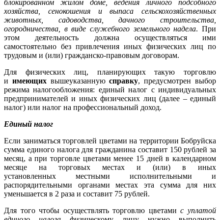
блокированном жилом доме, ведения личного подсобного
хозяйства, сенокошения и выпаса сельскохозяйственных
животных, садоводства, дачного строительства,
огородничества, в виде служебного земельного надела
.
При
этом деятельность должна осуществляться ими
самостоятельно без привлечения иных физических лиц по
трудовым и (или) гражданско-правовым договорам.
Для физических лиц, планирующих такую торговлю
и
имеющих
вышеуказанную
справку
, предусмотрен выбор
режима налогообложения: единый налог с индивидуальных
предпринимателей и иных физических лиц (далее – единый
налог) или налог на профессиональный доход.
Единый налог
Если заниматься торговлей цветами на территории Бобруйска
сумма единого налога для гражданина составит 150 рублей за
месяц, а при торговле цветами
менее
15 дней в календарном
месяце на
торговых местах и (или) в иных
установленных
местными исполнительными и
распорядительными органами
местах
эта сумма для них
уменьшается в 2 раза и составит 75 рублей.
Для того чтобы осуществлять торговлю цветами
с уплатой
единого налога
физическому лицу нужно выполнить