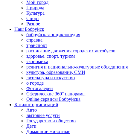
Мой город
Природа
Культура
Спорт
Разное
Наш Бобруйск
бобруйская энциклопедия
справка
транспорт
расписание движения городских автобусов
здоровье, спорт, туризм
экономика
религия и национально-культурные объединения
культура, образование, СМИ
литература и искусство
о городе
Фотогалереи
Сферические 360° панорамы
Online-сервисы Бобруйска
Каталог организаций
Авто
Бытовые услуги
Государство и общество
Дети
Домашние животные