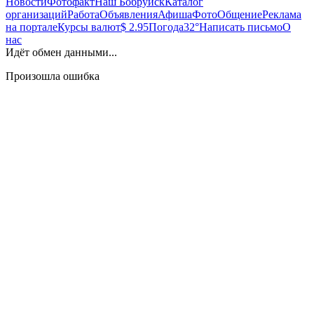
Новости
Фотофакт
Наш Бобруйск
Каталог
организаций
Работа
Объявления
Афиша
Фото
Общение
Реклама
на портале
Курсы валют
$ 2.95
Погода
32°
Написать письмо
О
нас
Идёт обмен данными...
Произошла ошибка