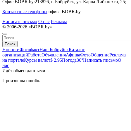
Офис BOBR.by:
213826, г. Бобруйск, ул. Карла Либкнехта, 25;
Контактные телефоны
офиса BOBR.by
Написать письмо
О нас
Реклама
© 2006-2026 «BOBR.by»
Поиск
Новости
Фотофакт
Наш Бобруйск
Каталог
организаций
Работа
Объявления
Афиша
Фото
Общение
Реклама
на портале
Курсы валют
$ 2.95
Погода
36°
Написать письмо
О
нас
Идёт обмен данными...
Произошла ошибка