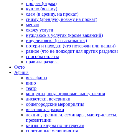
продам (отдам)
куплю (возьму)
сдам (в аренду, на прокат)
сниму (арендую, возьму на прокат)
меняю
окажу услуги
нуждаюсь в услугах (кроме вакансий)
ищу человека (разыскивается)
потери и находки (что потеряли или нашли)
разное (что не подходит для других разделов)
способы оплаты
правила раздела
Фото
Афиша
вся афиша
кино
театр
концерты, шоу, цирковые выступления
дискотеки, вечеринки
общегородские мероприятия
выставки, ярмарки
лекции, тренинги, семинары, мастер-классы,
презентации
квизы и клубы по интересам
спортивные мероприятия