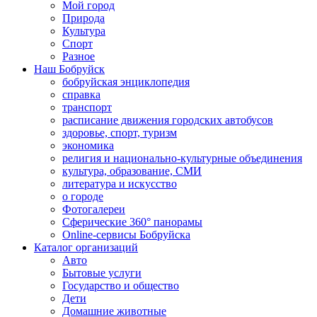
Мой город
Природа
Культура
Спорт
Разное
Наш Бобруйск
бобруйская энциклопедия
справка
транспорт
расписание движения городских автобусов
здоровье, спорт, туризм
экономика
религия и национально-культурные объединения
культура, образование, СМИ
литература и искусство
о городе
Фотогалереи
Сферические 360° панорамы
Online-сервисы Бобруйска
Каталог организаций
Авто
Бытовые услуги
Государство и общество
Дети
Домашние животные