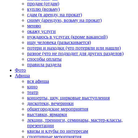
продам (отдам)
куплю (возьму)
сдам (в аренду, на прокат)
сниму (арендую, возьму на прокат)
меняю
окажу услуги
нуждаюсь в услугах (кроме вакансий)
ищу человека (разыскивается)
потери и находки (что потеряли или нашли)
разное (что не подходит для других разделов)
способы оплаты
правила раздела
Фото
Афиша
вся афиша
кино
театр
концерты, шоу, цирковые выступления
дискотеки, вечеринки
общегородские мероприятия
выставки, ярмарки
лекции, тренинги, семинары, мастер-классы,
презентации
квизы и клубы по интересам
спортивные мероприятия