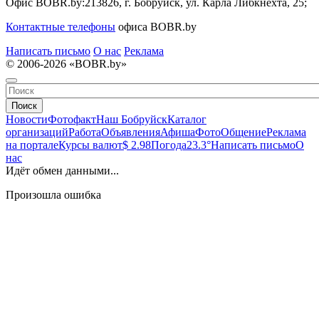
Офис BOBR.by:
213826, г. Бобруйск, ул. Карла Либкнехта, 25;
Контактные телефоны
офиса BOBR.by
Написать письмо
О нас
Реклама
© 2006-2026 «BOBR.by»
Поиск
Новости
Фотофакт
Наш Бобруйск
Каталог
организаций
Работа
Объявления
Афиша
Фото
Общение
Реклама
на портале
Курсы валют
$ 2.98
Погода
23.3°
Написать письмо
О
нас
Идёт обмен данными...
Произошла ошибка