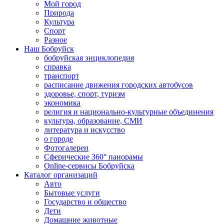
Мой город
Природа
Культура
Спорт
Разное
Наш Бобруйск
бобруйская энциклопедия
справка
транспорт
расписание движения городских автобусов
здоровье, спорт, туризм
экономика
религия и национально-культурные объединения
культура, образование, СМИ
литература и искусство
о городе
Фотогалереи
Сферические 360° панорамы
Online-сервисы Бобруйска
Каталог организаций
Авто
Бытовые услуги
Государство и общество
Дети
Домашние животные