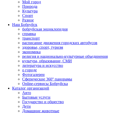
Мой город
Природа
Культура
Спорт
Разное
Наш Бобруйск
бобруйская энциклопедия
справка
транспорт
расписание движения городских автобусов
здоровье, спорт, туризм
экономика
религия и национально-культурные объединения
культура, образование, СМИ
литература и искусство
о городе
Фотогалереи
Сферические 360° панорамы
Online-сервисы Бобруйска
Каталог организаций
Авто
Бытовые услуги
Государство и общество
Дети
Домашние животные