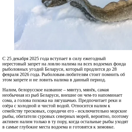
С 25 декабря 2025 года вступает в силу ежегодный
нерестовый запрет на ловлю налима на всех водоемах фонда
рыболовных угодий Беларуси, который продлится до 28
февраля 2026 года. Рыболовам-любителям стоит помнить об
этом запрете и не ловить налима в данный период.
Налим, белорусское название – мянтуз, мянёк, самая
необычная из рыб Беларуси, внешне он чем-то напоминает
сома, а голова похожа на лягушачью. Предпочитает реки и
озёра с холодной и чистой водой. Относится налим к
семейству тресковых, сородичи его - исключительно морские
рыбы, обитатели суровых северных морей, вероятно, поэтому
активен налим только в ту пору, когда остальные рыбы уходят
в самые глубокие места водоема и готовятся к зимовке.