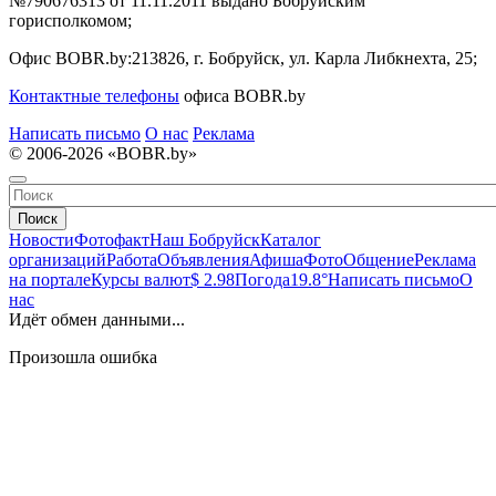
№790676313 от 11.11.2011 выдано Бобруйским
горисполкомом;
Офис BOBR.by:
213826, г. Бобруйск, ул. Карла Либкнехта, 25;
Контактные телефоны
офиса BOBR.by
Написать письмо
О нас
Реклама
© 2006-2026 «BOBR.by»
Поиск
Новости
Фотофакт
Наш Бобруйск
Каталог
организаций
Работа
Объявления
Афиша
Фото
Общение
Реклама
на портале
Курсы валют
$ 2.98
Погода
19.8°
Написать письмо
О
нас
Идёт обмен данными...
Произошла ошибка