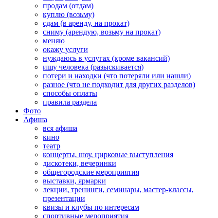
продам (отдам)
куплю (возьму)
сдам (в аренду, на прокат)
сниму (арендую, возьму на прокат)
меняю
окажу услуги
нуждаюсь в услугах (кроме вакансий)
ищу человека (разыскивается)
потери и находки (что потеряли или нашли)
разное (что не подходит для других разделов)
способы оплаты
правила раздела
Фото
Афиша
вся афиша
кино
театр
концерты, шоу, цирковые выступления
дискотеки, вечеринки
общегородские мероприятия
выставки, ярмарки
лекции, тренинги, семинары, мастер-классы,
презентации
квизы и клубы по интересам
спортивные мероприятия