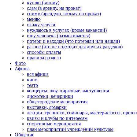
куплю (возьму)
сдам (в аренду, на прокат)
сниму (арендую, возьму на прокат)
меняю
окажу услуги
нуждаюсь в услугах (кроме вакансий)
ищу человека (разыскивается)
потери и находки (что потеряли или нашли)
разное (что не подходит для других разделов)
способы оплаты
правила раздела
Фото
Афиша
вся афиша
кино
театр
концерты, шоу, цирковые выступления
дискотеки, вечеринки
общегородские мероприятия
выставки, ярмарки
лекции, тренинги, семинары, мастер-классы, презе
квизы и клубы по интересам
спортивные мероприятия
план мероприятий учреждений культуры
Общение