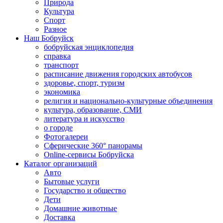
Природа
Культура
Спорт
Разное
Наш Бобруйск
бобруйская энциклопедия
справка
транспорт
расписание движения городских автобусов
здоровье, спорт, туризм
экономика
религия и национально-культурные объединения
культура, образование, СМИ
литература и искусство
о городе
Фотогалереи
Сферические 360° панорамы
Online-сервисы Бобруйска
Каталог организаций
Авто
Бытовые услуги
Государство и общество
Дети
Домашние животные
Доставка