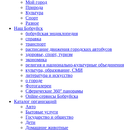
Мой город
Природа
Культура
Спорт
Разное
Наш Бобруйск
бобруйская энциклопедия
справка
транспорт
расписание движения городских автобусов
здоровье, спорт, туризм
экономика
религия и национально-культурные объединения
культура, образование, СМИ
литература и искусство
о городе
Фотогалереи
Сферические 360° панорамы
Online-сервисы Бобруйска
Каталог организаций
Авто
Бытовые услуги
Государство и общество
Дети
Домашние животные