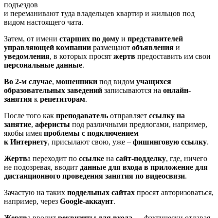
подъездов
и переманивают туда владельцев квартир и жильцов под
видом настоящего чата.
Затем, от имени
старших по дому
и
представителей
управляющей компании
размещают
объявления
и
уведомления
, в которых просят
жертв
предоставить им свои
персональные данные
.
Во 2-м случае
,
мошенники
под видом
учащихся
образовательных заведений
записываются на
онлайн-
занятия
к
репетиторам
.
После того как
преподаватель
отправляет
ссылку на
занятие
,
аферисты
под различными предлогами, например,
якобы имея
проблемы с подключением
к Интернету
, присылают свою, уже –
фишинговую ссылку
.
Жертв
а переходит по
ссылке
на
сайт-подделку
, где, ничего
не подозревая, вводит
данные для входа в приложение для
дистанционного проведения занятия по видеосвязи
.
Зачастую на таких
поддельных сайтах
просят авторизоваться,
например, через
Google-аккаунт
.
Жертв
а вводит
реквизиты для входа
— фактически отдавая