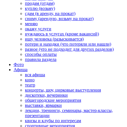
продам (отдам)
куплю (возьму)
сдам (в аренду, на прокат)
сниму (арендую, возьму на прокат)
меняю
окажу услуги
нуждаюсь в услугах (кроме вакансий)
ищу человека (разыскивается)
потери и находки (что потеряли или нашли)
разное (что не подходит для других разделов)
способы оплаты
правила раздела
Фото
Афиша
вся афиша
кино
театр
концерты, шоу, цирковые выступления
дискотеки, вечеринки
общегородские мероприятия
выставки, ярмарки
лекции, тренинги, семинары, мастер-классы,
презентации
квизы и клубы по интересам
спортивные мероприятия