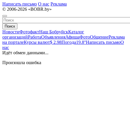
Написать письмо
О нас
Реклама
© 2006-2026 «BOBR.by»
Поиск
Новости
Фотофакт
Наш Бобруйск
Каталог
организаций
Работа
Объявления
Афиша
Фото
Общение
Реклама
на портале
Курсы валют
$ 2.98
Погода
19.8°
Написать письмо
О
нас
Идёт обмен данными...
Произошла ошибка