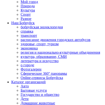
Мой город
Природа
Культура
Спорт
Разное
Наш Бобруйск
бобруйская энциклопедия
справка
транспорт
расписание движения городских автобусов
здоровье, спорт, туризм
экономика
религия и национально-культурные объединения
культура, образование, СМИ
литература и искусство
о городе
Фотогалереи
Сферические 360° панорамы
Online-сервисы Бобруйска
Каталог организаций
Авто
Бытовые услуги
Государство и общество
Дети
Домашние животные