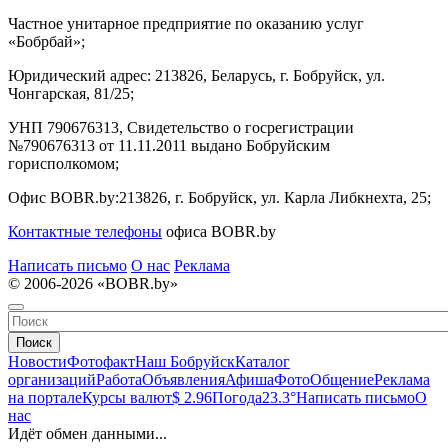
Частное унитарное предприятие по оказанию услуг
«Бобрбай»;
Юридический адрес:
213826, Беларусь, г. Бобруйск, ул.
Чонгарская, 81/25;
УНП 790676313, Свидетельство о госрегистрации
№790676313 от 11.11.2011 выдано Бобруйским
горисполкомом;
Офис BOBR.by:
213826, г. Бобруйск, ул. Карла Либкнехта, 25;
Контактные телефоны
офиса BOBR.by
Написать письмо
О нас
Реклама
© 2006-2026 «BOBR.by»
Поиск
Новости
Фотофакт
Наш Бобруйск
Каталог
организаций
Работа
Объявления
Афиша
Фото
Общение
Реклама
на портале
Курсы валют
$ 2.96
Погода
23.3°
Написать письмо
О
нас
Идёт обмен данными...