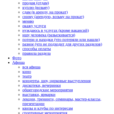
продам (отдам)
куплю (возьму)
сдам (в аренду, на прокат)
сниму (арендую, возьму на прокат)
меняю
окажу услуги
нуждаюсь в услугах (кроме вакансий)
ищу человека (разыскивается)
потери и находки (что потеряли или нашли)
разное (что не подходит для других разделов)
способы оплаты
правила раздела
Фото
Афиша
вся афиша
кино
театр
концерты, шоу, цирковые выступления
дискотеки, вечеринки
общегородские мероприятия
выставки, ярмарки
лекции, тренинги, семинары, мастер-классы,
презентации
квизы и клубы по интересам
спортивные мероприятия