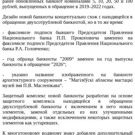
ранее обновленных банкнот номиналами 5, 10, 20, 50 и 100
рублей, выпущенных в обращение в 2019–2022 годах.
Дизайн новой банкноты концептуально схож с находящейся в
обращении двухсотрублевой банкнотой, но в то же время:
- факсимиле подписи бывшего Председателя Правления
Национального банка П.П. Прокоповича заменено на
факсимиле подписи Председателя Правления Национального
банка Р.А. Головченко;
- год образца банкноты ”2009“ заменен на год выпуска
банкноты в обращение ”2026“;
- указано название изображенного на банкноте
архитектурного сооружения – ”Магілёўскі абласны мастацкі
музей імя П.В. Масленікава“.
Защитный комплекс новой банкноты разработан на основе
защитного комплекса находящейся в обращении
двухсотрублевой банкноты с включением в него новых
элементов, заменой отдельных из них улучшенными
модификациями, а также исключением некоторых защитных
элементов как устаревших.
К многотоновому водяному знаку добавлен дополнительный