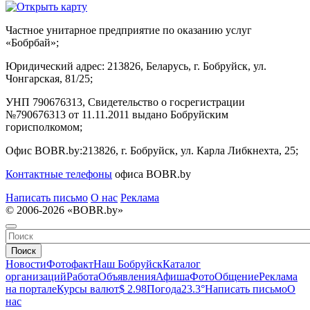
Частное унитарное предприятие по оказанию услуг
«Бобрбай»;
Юридический адрес:
213826, Беларусь, г. Бобруйск, ул.
Чонгарская, 81/25;
УНП 790676313, Свидетельство о госрегистрации
№790676313 от 11.11.2011 выдано Бобруйским
горисполкомом;
Офис BOBR.by:
213826, г. Бобруйск, ул. Карла Либкнехта, 25;
Контактные телефоны
офиса BOBR.by
Написать письмо
О нас
Реклама
© 2006-2026 «BOBR.by»
Поиск
Новости
Фотофакт
Наш Бобруйск
Каталог
организаций
Работа
Объявления
Афиша
Фото
Общение
Реклама
на портале
Курсы валют
$ 2.98
Погода
23.3°
Написать письмо
О
нас