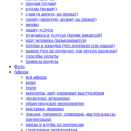
продам (отдам)
куплю (возьму)
сдам (в аренду, на прокат)
сниму (арендую, возьму на прокат)
меняю
окажу услуги
нуждаюсь в услугах (кроме вакансий)
ищу человека (разыскивается)
потери и находки (что потеряли или нашли)
разное (что не подходит для других разделов)
способы оплаты
правила раздела
Фото
Афиша
вся афиша
кино
театр
концерты, шоу, цирковые выступления
дискотеки, вечеринки
общегородские мероприятия
выставки, ярмарки
лекции, тренинги, семинары, мастер-классы,
презентации
квизы и клубы по интересам
спортивные мероприятия