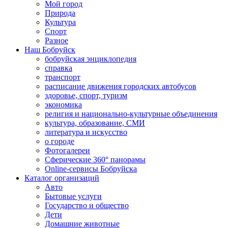
Мой город
Природа
Культура
Спорт
Разное
Наш Бобруйск
бобруйская энциклопедия
справка
транспорт
расписание движения городских автобусов
здоровье, спорт, туризм
экономика
религия и национально-культурные объединения
культура, образование, СМИ
литература и искусство
о городе
Фотогалереи
Сферические 360° панорамы
Online-сервисы Бобруйска
Каталог организаций
Авто
Бытовые услуги
Государство и общество
Дети
Домашние животные