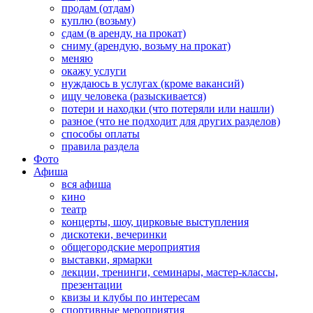
продам (отдам)
куплю (возьму)
сдам (в аренду, на прокат)
сниму (арендую, возьму на прокат)
меняю
окажу услуги
нуждаюсь в услугах (кроме вакансий)
ищу человека (разыскивается)
потери и находки (что потеряли или нашли)
разное (что не подходит для других разделов)
способы оплаты
правила раздела
Фото
Афиша
вся афиша
кино
театр
концерты, шоу, цирковые выступления
дискотеки, вечеринки
общегородские мероприятия
выставки, ярмарки
лекции, тренинги, семинары, мастер-классы,
презентации
квизы и клубы по интересам
спортивные мероприятия