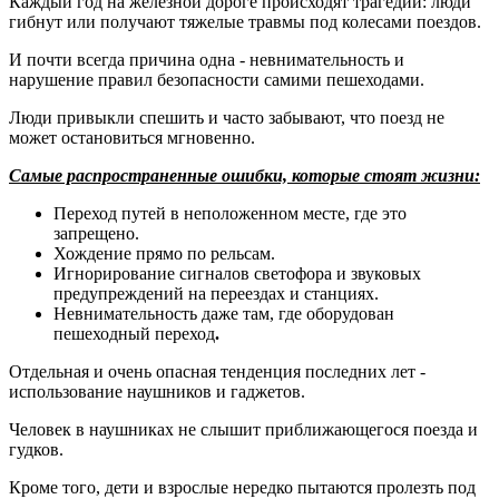
Каждый год на железной дороге происходят трагедии: люди
гибнут или получают тяжелые травмы под колесами поездов.
И почти всегда причина одна - невнимательность и
нарушение правил безопасности самими пешеходами.
Люди привыкли спешить и часто забывают, что поезд не
может остановиться мгновенно.
Самые распространенные ошибки, которые стоят жизни:
Переход путей в неположенном месте, где это
запрещено.
Хождение прямо по рельсам.
Игнорирование сигналов светофора и звуковых
предупреждений на переездах и станциях.
Невнимательность даже там, где оборудован
пешеходный переход
.
Отдельная и очень опасная тенденция последних лет -
использование наушников и гаджетов.
Человек в наушниках не слышит приближающегося поезда и
гудков.
Кроме того, дети и взрослые нередко пытаются пролезть под