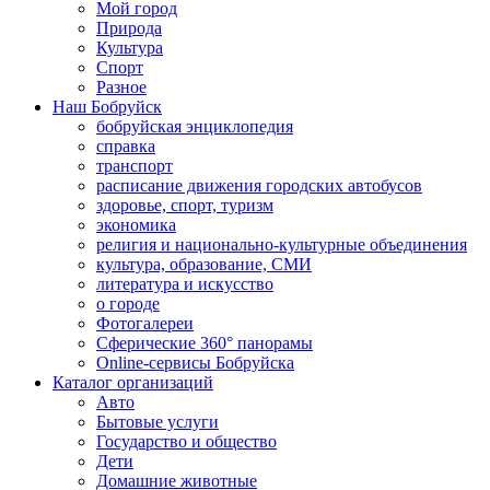
Мой город
Природа
Культура
Спорт
Разное
Наш Бобруйск
бобруйская энциклопедия
справка
транспорт
расписание движения городских автобусов
здоровье, спорт, туризм
экономика
религия и национально-культурные объединения
культура, образование, СМИ
литература и искусство
о городе
Фотогалереи
Сферические 360° панорамы
Online-сервисы Бобруйска
Каталог организаций
Авто
Бытовые услуги
Государство и общество
Дети
Домашние животные