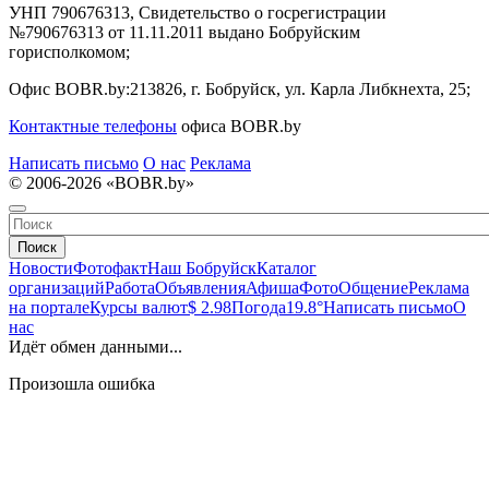
УНП 790676313, Свидетельство о госрегистрации
№790676313 от 11.11.2011 выдано Бобруйским
горисполкомом;
Офис BOBR.by:
213826, г. Бобруйск, ул. Карла Либкнехта, 25;
Контактные телефоны
офиса BOBR.by
Написать письмо
О нас
Реклама
© 2006-2026 «BOBR.by»
Поиск
Новости
Фотофакт
Наш Бобруйск
Каталог
организаций
Работа
Объявления
Афиша
Фото
Общение
Реклама
на портале
Курсы валют
$ 2.98
Погода
19.8°
Написать письмо
О
нас
Идёт обмен данными...
Произошла ошибка