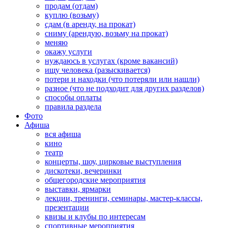
продам (отдам)
куплю (возьму)
сдам (в аренду, на прокат)
сниму (арендую, возьму на прокат)
меняю
окажу услуги
нуждаюсь в услугах (кроме вакансий)
ищу человека (разыскивается)
потери и находки (что потеряли или нашли)
разное (что не подходит для других разделов)
способы оплаты
правила раздела
Фото
Афиша
вся афиша
кино
театр
концерты, шоу, цирковые выступления
дискотеки, вечеринки
общегородские мероприятия
выставки, ярмарки
лекции, тренинги, семинары, мастер-классы,
презентации
квизы и клубы по интересам
спортивные мероприятия