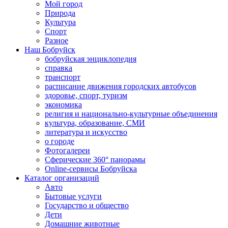
Мой город
Природа
Культура
Спорт
Разное
Наш Бобруйск
бобруйская энциклопедия
справка
транспорт
расписание движения городских автобусов
здоровье, спорт, туризм
экономика
религия и национально-культурные объединения
культура, образование, СМИ
литература и искусство
о городе
Фотогалереи
Сферические 360° панорамы
Online-сервисы Бобруйска
Каталог организаций
Авто
Бытовые услуги
Государство и общество
Дети
Домашние животные