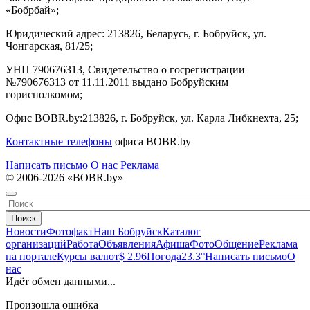
«Бобрбай»;
Юридический адрес:
213826, Беларусь, г. Бобруйск, ул.
Чонгарская, 81/25;
УНП 790676313, Свидетельство о госрегистрации
№790676313 от 11.11.2011 выдано Бобруйским
горисполкомом;
Офис BOBR.by:
213826, г. Бобруйск, ул. Карла Либкнехта, 25;
Контактные телефоны
офиса BOBR.by
Написать письмо
О нас
Реклама
© 2006-2026 «BOBR.by»
Поиск
Новости
Фотофакт
Наш Бобруйск
Каталог
организаций
Работа
Объявления
Афиша
Фото
Общение
Реклама
на портале
Курсы валют
$ 2.96
Погода
23.3°
Написать письмо
О
нас
Идёт обмен данными...
Произошла ошибка