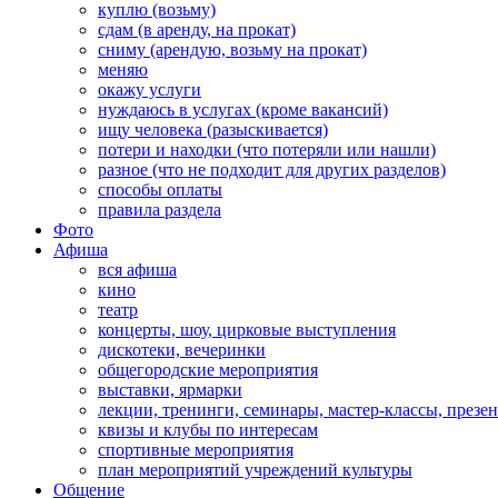
куплю (возьму)
сдам (в аренду, на прокат)
сниму (арендую, возьму на прокат)
меняю
окажу услуги
нуждаюсь в услугах (кроме вакансий)
ищу человека (разыскивается)
потери и находки (что потеряли или нашли)
разное (что не подходит для других разделов)
способы оплаты
правила раздела
Фото
Афиша
вся афиша
кино
театр
концерты, шоу, цирковые выступления
дискотеки, вечеринки
общегородские мероприятия
выставки, ярмарки
лекции, тренинги, семинары, мастер-классы, презе
квизы и клубы по интересам
спортивные мероприятия
план мероприятий учреждений культуры
Общение