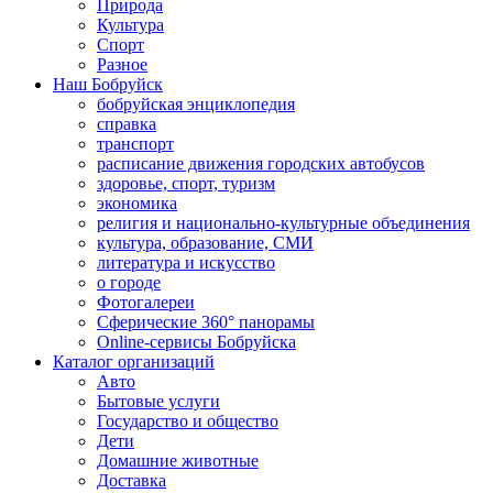
Природа
Культура
Спорт
Разное
Наш Бобруйск
бобруйская энциклопедия
справка
транспорт
расписание движения городских автобусов
здоровье, спорт, туризм
экономика
религия и национально-культурные объединения
культура, образование, СМИ
литература и искусство
о городе
Фотогалереи
Сферические 360° панорамы
Online-сервисы Бобруйска
Каталог организаций
Авто
Бытовые услуги
Государство и общество
Дети
Домашние животные
Доставка